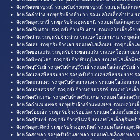
จังหวัดเพชรบูรณ์ รถขุดรับจ้างเพชรบูรณ์ รถแบคโฮเล็กเพช
จังหวัดลำปาง รถขุดรับจ้างลำปาง รถแบคโฮเล็กลำปาง รถ
จังหวัดอุดรธานี รถขุดรับจ้างอุดรธานี รถแบคโฮเล็กอุดรธา
จังหวัดเชียงราย รถขุดรับจ้างเชียงราย รถแบคโฮเล็กเชียงร
จังหวัดน่าน รถขุดรับจ้างน่าน รถแบคโฮเล็กน่าน รถขุดเล็
จังหวัดเลย รถขุดรับจ้างเลย รถแบคโฮเล็กเลย รถขุดเล็กเล
จังหวัดขอนแก่น รถขุดรับจ้างขอนแก่น รถแบคโฮเล็กขอนแ
จังหวัดพิษณุโลก รถขุดรับจ้างพิษณุโลก รถแบคโฮเล็กพิษ
จังหวัดบุรีรัมย์ รถขุดรับจ้างบุรีรัมย์ รถแบคโฮเล็กบุรีรัมย์ รถ
จังหวัดนครศรีธรรมราช รถขุดรับจ้างนครศรีธรรมราช ร
จังหวัดสกลนคร รถขุดรับจ้างสกลนคร รถแบคโฮเล็กสกลน
จังหวัดนครสวรรค์ รถขุดรับจ้างนครสวรรค์ รถแบคโฮเล็ก
จังหวัดศรีสะเกษ รถขุดรับจ้างศรีสะเกษ รถแบคโฮเล็กศรีส
จังหวัดกำแพงเพชร รถขุดรับจ้างกำแพงเพชร รถแบคโฮเล
จังหวัดร้อยเอ็ด รถขุดรับจ้างร้อยเอ็ด รถแบคโฮเล็กร้อยเอ็ด
จังหวัดสุรินทร์ รถขุดรับจ้างสุรินทร์ รถแบคโฮเล็กสุรินทร์ ร
จังหวัดอุตรดิตถ์ รถขุดรับจ้างอุตรดิตถ์ รถแบคโฮเล็กอุตรดิต
จังหวัดสงขลา รถขุดรับจ้างสงขลา รถแบคโฮเล็กสงขลา ร