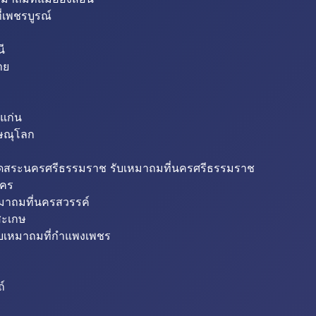
่เพชรบูรณ์
ี
าย
แก่น
ิษณุโลก
ขุดสระนครศรีธรรมราช รับเหมาถมที่นครศรีธรรมราช
นคร
หมาถมที่นครสวรรค์
สะเกษ
ับเหมาถมที่กำแพงเพชร
ถ์