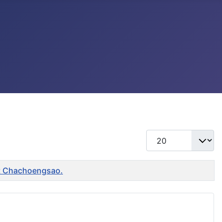
แสดง #
ent Chachoengsao.