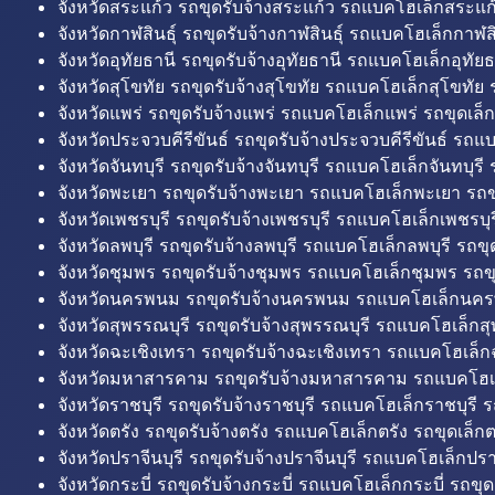
จังหวัดสระแก้ว รถขุดรับจ้างสระแก้ว รถแบคโฮเล็กสระแก้
จังหวัดกาฬสินธุ์ รถขุดรับจ้างกาฬสินธุ์ รถแบคโฮเล็กกาฬสิน
จังหวัดอุทัยธานี รถขุดรับจ้างอุทัยธานี รถแบคโฮเล็กอุทัยธ
จังหวัดสุโขทัย รถขุดรับจ้างสุโขทัย รถแบคโฮเล็กสุโขทัย ร
จังหวัดแพร่ รถขุดรับจ้างแพร่ รถแบคโฮเล็กแพร่ รถขุดเล็ก
จังหวัดประจวบคีรีขันธ์ รถขุดรับจ้างประจวบคีรีขันธ์ รถแ
จังหวัดจันทบุรี รถขุดรับจ้างจันทบุรี รถแบคโฮเล็กจันทบุรี ร
จังหวัดพะเยา รถขุดรับจ้างพะเยา รถแบคโฮเล็กพะเยา รถข
จังหวัดเพชรบุรี รถขุดรับจ้างเพชรบุรี รถแบคโฮเล็กเพชรบุรี
จังหวัดลพบุรี รถขุดรับจ้างลพบุรี รถแบคโฮเล็กลพบุรี รถขุด
จังหวัดชุมพร รถขุดรับจ้างชุมพร รถแบคโฮเล็กชุมพร รถขุ
จังหวัดนครพนม รถขุดรับจ้างนครพนม รถแบคโฮเล็กนคร
จังหวัดสุพรรณบุรี รถขุดรับจ้างสุพรรณบุรี รถแบคโฮเล็กสุ
จังหวัดฉะเชิงเทรา รถขุดรับจ้างฉะเชิงเทรา รถแบคโฮเล็ก
จังหวัดมหาสารคาม รถขุดรับจ้างมหาสารคาม รถแบคโฮ
จังหวัดราชบุรี รถขุดรับจ้างราชบุรี รถแบคโฮเล็กราชบุรี ร
จังหวัดตรัง รถขุดรับจ้างตรัง รถแบคโฮเล็กตรัง รถขุดเล็กต
จังหวัดปราจีนบุรี รถขุดรับจ้างปราจีนบุรี รถแบคโฮเล็กปราจ
จังหวัดกระบี่ รถขุดรับจ้างกระบี่ รถแบคโฮเล็กกระบี่ รถขุดเ