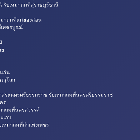
ี รับเหมาถมที่สุราษฎร์ธานี
หมาถมที่แม่ฮ่องสอน
่เพชรบูรณ์
ี
าย
แก่น
ิษณุโลก
ขุดสระนครศรีธรรมราช รับเหมาถมที่นครศรีธรรมราช
นคร
หมาถมที่นครสวรรค์
สะเกษ
ับเหมาถมที่กำแพงเพชร