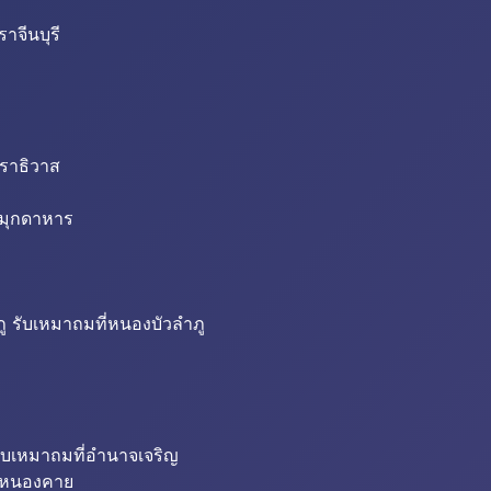
าจีนบุรี
นราธิวาส
่มุกดาหาร
ู รับเหมาถมที่หนองบัวลำภู
ับเหมาถมที่อำนาจเจริญ
ี่หนองคาย