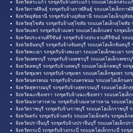
จังหวัดสระแก้ว รถขุดรับจ้างสระแก้ว รถแบคโฮเล็กสระแก้
จังหวัดกาฬสินธุ์ รถขุดรับจ้างกาฬสินธุ์ รถแบคโฮเล็กกาฬสิน
จังหวัดอุทัยธานี รถขุดรับจ้างอุทัยธานี รถแบคโฮเล็กอุทัยธ
จังหวัดสุโขทัย รถขุดรับจ้างสุโขทัย รถแบคโฮเล็กสุโขทัย ร
จังหวัดแพร่ รถขุดรับจ้างแพร่ รถแบคโฮเล็กแพร่ รถขุดเล็ก
จังหวัดประจวบคีรีขันธ์ รถขุดรับจ้างประจวบคีรีขันธ์ รถแ
จังหวัดจันทบุรี รถขุดรับจ้างจันทบุรี รถแบคโฮเล็กจันทบุรี ร
จังหวัดพะเยา รถขุดรับจ้างพะเยา รถแบคโฮเล็กพะเยา รถข
จังหวัดเพชรบุรี รถขุดรับจ้างเพชรบุรี รถแบคโฮเล็กเพชรบุรี
จังหวัดลพบุรี รถขุดรับจ้างลพบุรี รถแบคโฮเล็กลพบุรี รถขุด
จังหวัดชุมพร รถขุดรับจ้างชุมพร รถแบคโฮเล็กชุมพร รถขุ
จังหวัดนครพนม รถขุดรับจ้างนครพนม รถแบคโฮเล็กนคร
จังหวัดสุพรรณบุรี รถขุดรับจ้างสุพรรณบุรี รถแบคโฮเล็กสุ
จังหวัดฉะเชิงเทรา รถขุดรับจ้างฉะเชิงเทรา รถแบคโฮเล็ก
จังหวัดมหาสารคาม รถขุดรับจ้างมหาสารคาม รถแบคโฮ
จังหวัดราชบุรี รถขุดรับจ้างราชบุรี รถแบคโฮเล็กราชบุรี ร
จังหวัดตรัง รถขุดรับจ้างตรัง รถแบคโฮเล็กตรัง รถขุดเล็กต
จังหวัดปราจีนบุรี รถขุดรับจ้างปราจีนบุรี รถแบคโฮเล็กปราจ
จังหวัดกระบี่ รถขุดรับจ้างกระบี่ รถแบคโฮเล็กกระบี่ รถขุดเ