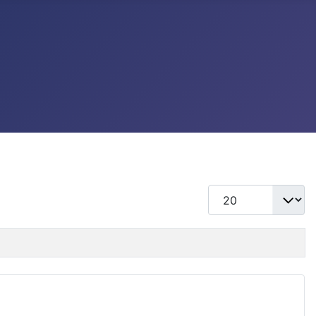
แสดง #