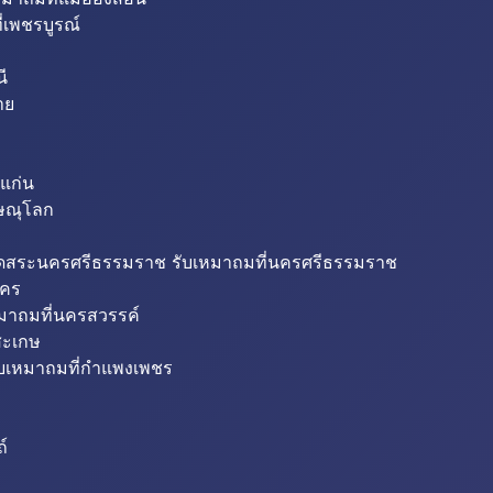
่เพชรบูรณ์
ี
าย
แก่น
ิษณุโลก
ขุดสระนครศรีธรรมราช รับเหมาถมที่นครศรีธรรมราช
นคร
หมาถมที่นครสวรรค์
สะเกษ
ับเหมาถมที่กำแพงเพชร
ถ์