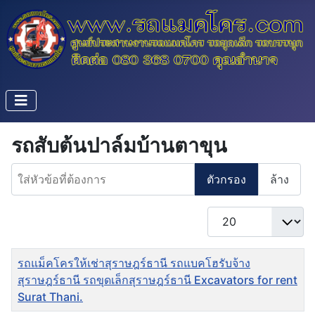
รถสับต้นปาล์มบ้านตาขุน
ใส่หัวข้อที่ต้องการ
ตัวกรอง
ล้าง
แสดง #
ชื่อ
รถแม็คโครให้เช่าสุราษฎร์ธานี รถแบคโฮรับจ้าง
สุราษฎร์ธานี รถขุดเล็กสุราษฎร์ธานี Excavators for rent
Surat Thani.