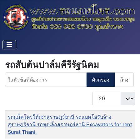
รถสับต้นปาล์มคีรีรัฐนิคม
ใส่หัวข้อที่ต้องการ
ตัวกรอง
ล้าง
แสดง #
ชื่อ
รถแม็คโครให้เช่าสุราษฎร์ธานี รถแบคโฮรับจ้าง
สุราษฎร์ธานี รถขุดเล็กสุราษฎร์ธานี Excavators for rent
Surat Thani.