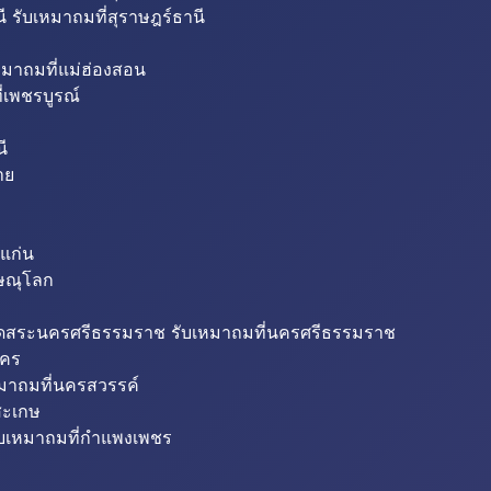
ี รับเหมาถมที่สุราษฎร์ธานี
หมาถมที่แม่ฮ่องสอน
่เพชรบูรณ์
ี
าย
แก่น
ิษณุโลก
ขุดสระนครศรีธรรมราช รับเหมาถมที่นครศรีธรรมราช
นคร
หมาถมที่นครสวรรค์
สะเกษ
ับเหมาถมที่กำแพงเพชร