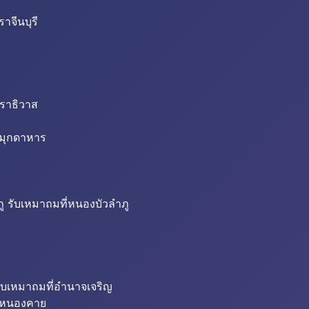
าจีนบุรี
นราธิวาส
่มุกดาหาร
ู รับเหมาถมที่หนองบัวลำภู
ับเหมาถมที่อำนาจเจริญ
ี่หนองคาย