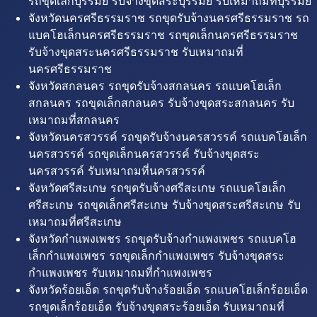
รถขุดเล็กบุรีรัมย์ รับจ้างขุดสระบุรีรัมย์ รับเหมาถมที่บุรีรัมย์
จังหวัดนครศรีธรรมราช รถขุดรับจ้างนครศรีธรรมราช รถ
แบคโฮเล็กนครศรีธรรมราช รถขุดเล็กนครศรีธรรมราช
รับจ้างขุดสระนครศรีธรรมราช รับเหมาถมที่
นครศรีธรรมราช
จังหวัดสกลนคร รถขุดรับจ้างสกลนคร รถแบคโฮเล็ก
สกลนคร รถขุดเล็กสกลนคร รับจ้างขุดสระสกลนคร รับ
เหมาถมที่สกลนคร
จังหวัดนครสวรรค์ รถขุดรับจ้างนครสวรรค์ รถแบคโฮเล็ก
นครสวรรค์ รถขุดเล็กนครสวรรค์ รับจ้างขุดสระ
นครสวรรค์ รับเหมาถมที่นครสวรรค์
จังหวัดศรีสะเกษ รถขุดรับจ้างศรีสะเกษ รถแบคโฮเล็ก
ศรีสะเกษ รถขุดเล็กศรีสะเกษ รับจ้างขุดสระศรีสะเกษ รับ
เหมาถมที่ศรีสะเกษ
จังหวัดกำแพงเพชร รถขุดรับจ้างกำแพงเพชร รถแบคโฮ
เล็กกำแพงเพชร รถขุดเล็กกำแพงเพชร รับจ้างขุดสระ
กำแพงเพชร รับเหมาถมที่กำแพงเพชร
จังหวัดร้อยเอ็ด รถขุดรับจ้างร้อยเอ็ด รถแบคโฮเล็กร้อยเอ็ด
รถขุดเล็กร้อยเอ็ด รับจ้างขุดสระร้อยเอ็ด รับเหมาถมที่