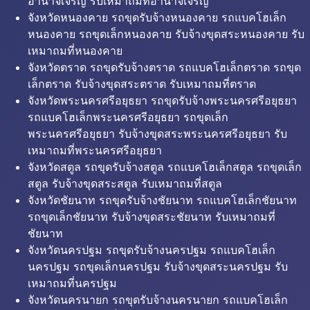
อำนาจเจริญ รับเหมาถมที่อำนาจเจริญ
จังหวัดหนองคาย รถขุดรับจ้างหนองคาย รถแบคโฮเล็ก
หนองคาย รถขุดเล็กหนองคาย รับจ้างขุดสระหนองคาย รับ
เหมาถมที่หนองคาย
จังหวัดตราด รถขุดรับจ้างตราด รถแบคโฮเล็กตราด รถขุด
เล็กตราด รับจ้างขุดสระตราด รับเหมาถมที่ตราด
จังหวัดพระนครศรีอยุธยา รถขุดรับจ้างพระนครศรีอยุธยา
รถแบคโฮเล็กพระนครศรีอยุธยา รถขุดเล็ก
พระนครศรีอยุธยา รับจ้างขุดสระพระนครศรีอยุธยา รับ
เหมาถมที่พระนครศรีอยุธยา
จังหวัดสตูล รถขุดรับจ้างสตูล รถแบคโฮเล็กสตูล รถขุดเล็ก
สตูล รับจ้างขุดสระสตูล รับเหมาถมที่สตูล
จังหวัดชัยนาท รถขุดรับจ้างชัยนาท รถแบคโฮเล็กชัยนาท
รถขุดเล็กชัยนาท รับจ้างขุดสระชัยนาท รับเหมาถมที่
ชัยนาท
จังหวัดนครปฐม รถขุดรับจ้างนครปฐม รถแบคโฮเล็ก
นครปฐม รถขุดเล็กนครปฐม รับจ้างขุดสระนครปฐม รับ
เหมาถมที่นครปฐม
จังหวัดนครนายก รถขุดรับจ้างนครนายก รถแบคโฮเล็ก