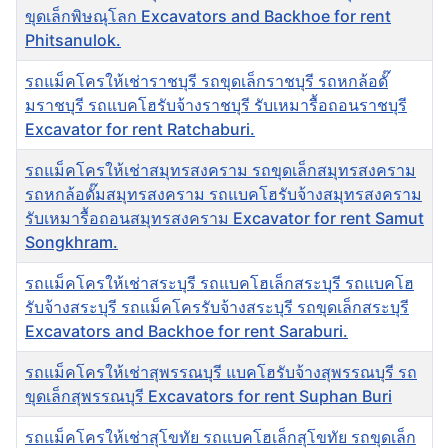
ขุดเล็กพิษณุโลก Excavators and Backhoe for rent
Phitsanulok.
รถแม็คโครให้เช่าราชบุรี รถขุดเล็กราชบุรี รถหกล้อดั๊
มราชบุรี รถแบคโฮรับจ้างราชบุรี รับเหมารื้อถอนราชบุรี
Excavator for rent Ratchaburi.
รถแม็คโครให้เช่าสมุทรสงคราม รถขุดเล็กสมุทรสงคราม
รถหกล้อดั๊มสมุทรสงคราม รถแบคโฮรับจ้างสมุทรสงคราม
รับเหมารื้อถอนสมุทรสงคราม Excavator for rent Samut
Songkhram.
รถแม็คโครให้เช่าสระบุรี รถแบคโฮเล็กสระบุรี รถแบคโฮ
รับจ้างสระบุรี รถแม็คโครรับจ้างสระบุรี รถขุดเล็กสระบุรี
Excavators and Backhoe for rent Saraburi.
รถแม็คโครให้เช่าสุพรรณบุรี แบคโฮรับจ้างสุพรรณบุรี รถ
ขุดเล็กสุพรรณบุรี Excavators for rent Suphan Buri
รถแม็คโครให้เช่าสุโขทัย รถแบคโฮเล็กสุโขทัย รถขุดเล็ก