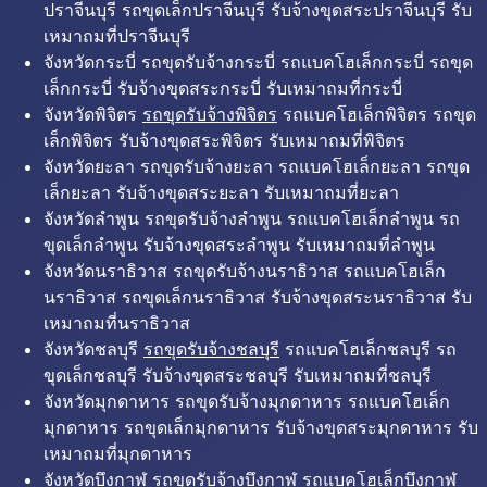
ปราจีนบุรี รถขุดเล็กปราจีนบุรี รับจ้างขุดสระปราจีนบุรี รับ
เหมาถมที่ปราจีนบุรี
จังหวัดกระบี่ รถขุดรับจ้างกระบี่ รถแบคโฮเล็กกระบี่ รถขุด
เล็กกระบี่ รับจ้างขุดสระกระบี่ รับเหมาถมที่กระบี่
จังหวัดพิจิตร
รถขุดรับจ้างพิจิตร
รถแบคโฮเล็กพิจิตร รถขุด
เล็กพิจิตร รับจ้างขุดสระพิจิตร รับเหมาถมที่พิจิตร
จังหวัดยะลา รถขุดรับจ้างยะลา รถแบคโฮเล็กยะลา รถขุด
เล็กยะลา รับจ้างขุดสระยะลา รับเหมาถมที่ยะลา
จังหวัดลำพูน รถขุดรับจ้างลำพูน รถแบคโฮเล็กลำพูน รถ
ขุดเล็กลำพูน รับจ้างขุดสระลำพูน รับเหมาถมที่ลำพูน
จังหวัดนราธิวาส รถขุดรับจ้างนราธิวาส รถแบคโฮเล็ก
นราธิวาส รถขุดเล็กนราธิวาส รับจ้างขุดสระนราธิวาส รับ
เหมาถมที่นราธิวาส
จังหวัดชลบุรี
รถขุดรับจ้างชลบุรี
รถแบคโฮเล็กชลบุรี รถ
ขุดเล็กชลบุรี รับจ้างขุดสระชลบุรี รับเหมาถมที่ชลบุรี
จังหวัดมุกดาหาร รถขุดรับจ้างมุกดาหาร รถแบคโฮเล็ก
มุกดาหาร รถขุดเล็กมุกดาหาร รับจ้างขุดสระมุกดาหาร รับ
เหมาถมที่มุกดาหาร
จังหวัดบึงกาฬ รถขุดรับจ้างบึงกาฬ รถแบคโฮเล็กบึงกาฬ