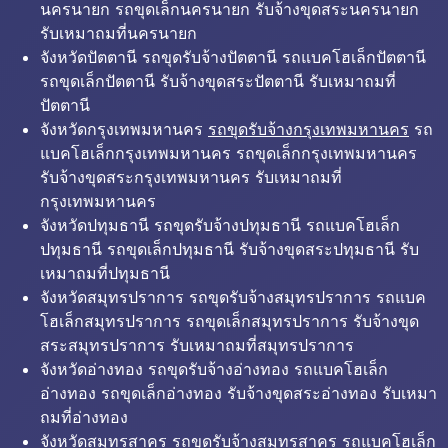
นครนายก รถขุดเล็กนครนายก รับจ้างขุดสระนครนายก
รับเหมาถมที่นครนายก
จังหวัดปัตตานี รถขุดรับจ้างปัตตานี รถแบคโฮเล็กปัตตานี
รถขุดเล็กปัตตานี รับจ้างขุดสระปัตตานี รับเหมาถมที่
ปัตตานี
จังหวัดกรุงเทพมหานคร
รถขุดรับจ้างกรุงเทพมหานคร
รถ
แบคโฮเล็กกรุงเทพมหานคร รถขุดเล็กกรุงเทพมหานคร
รับจ้างขุดสระกรุงเทพมหานคร รับเหมาถมที่
กรุงเทพมหานคร
จังหวัดปทุมธานี รถขุดรับจ้างปทุมธานี รถแบคโฮเล็ก
ปทุมธานี รถขุดเล็กปทุมธานี รับจ้างขุดสระปทุมธานี รับ
เหมาถมที่ปทุมธานี
จังหวัดสมุทรปราการ รถขุดรับจ้างสมุทรปราการ รถแบค
โฮเล็กสมุทรปราการ รถขุดเล็กสมุทรปราการ รับจ้างขุด
สระสมุทรปราการ รับเหมาถมที่สมุทรปราการ
จังหวัดอ่างทอง รถขุดรับจ้างอ่างทอง รถแบคโฮเล็ก
อ่างทอง รถขุดเล็กอ่างทอง รับจ้างขุดสระอ่างทอง รับเหมา
ถมที่อ่างทอง
จังหวัดสมุทรสาคร รถขุดรับจ้างสมุทรสาคร รถแบคโฮเล็ก