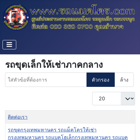
รถขุดเล็กให้เช่าภาคกลาง
ใส่หัวข้อที่ต้องการ
ตัวกรอง
ล้าง
แสดง #
ชื่อ
ติดต่อเรา
รถขุดกรุงเทพมหานคร รถแม็คโครให้เช่า
กรุงเทพมหานคร รถแบคโฮเล็กกรุงเทพมหานคร รถแบค