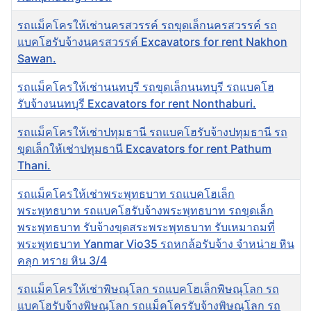
รถแม็คโครให้เช่านครสวรรค์ รถขุดเล็กนครสวรรค์ รถ
แบคโฮรับจ้างนครสวรรค์ Excavators for rent Nakhon
Sawan.
รถแม็คโครให้เช่านนทบุรี รถขุดเล็กนนทบุรี รถแบคโฮ
รับจ้างนนทบุรี Excavators for rent Nonthaburi.
รถแม็คโครให้เช่าปทุมธานี รถแบคโฮรับจ้างปทุมธานี รถ
ขุดเล็กให้เช่าปทุมธานี Excavators for rent Pathum
Thani.
รถแม็คโครให้เช่าพระพุทธบาท รถแบคโฮเล็ก
พระพุทธบาท รถแบคโฮรับจ้างพระพุทธบาท รถขุดเล็ก
พระพุทธบาท รับจ้างขุดสระพระพุทธบาท รับเหมาถมที่
พระพุทธบาท Yanmar Vio35 รถหกล้อรับจ้าง จำหน่าย หิน
คลุก ทราย หิน 3/4
รถแม็คโครให้เช่าพิษณุโลก รถแบคโฮเล็กพิษณุโลก รถ
แบคโฮรับจ้างพิษณุโลก รถแม็คโครรับจ้างพิษณุโลก รถ