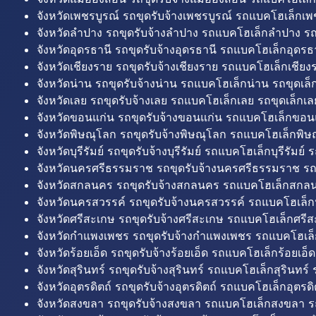
จังหวัดเพชรบูรณ์ รถขุดรับจ้างเพชรบูรณ์ รถแบคโฮเล็กเพช
จังหวัดลำปาง รถขุดรับจ้างลำปาง รถแบคโฮเล็กลำปาง รถ
จังหวัดอุดรธานี รถขุดรับจ้างอุดรธานี รถแบคโฮเล็กอุดรธา
จังหวัดเชียงราย รถขุดรับจ้างเชียงราย รถแบคโฮเล็กเชียงร
จังหวัดน่าน รถขุดรับจ้างน่าน รถแบคโฮเล็กน่าน รถขุดเล็
จังหวัดเลย รถขุดรับจ้างเลย รถแบคโฮเล็กเลย รถขุดเล็กเล
จังหวัดขอนแก่น รถขุดรับจ้างขอนแก่น รถแบคโฮเล็กขอนแ
จังหวัดพิษณุโลก รถขุดรับจ้างพิษณุโลก รถแบคโฮเล็กพิษ
จังหวัดบุรีรัมย์ รถขุดรับจ้างบุรีรัมย์ รถแบคโฮเล็กบุรีรัมย์ รถ
จังหวัดนครศรีธรรมราช รถขุดรับจ้างนครศรีธรรมราช ร
จังหวัดสกลนคร รถขุดรับจ้างสกลนคร รถแบคโฮเล็กสกลน
จังหวัดนครสวรรค์ รถขุดรับจ้างนครสวรรค์ รถแบคโฮเล็ก
จังหวัดศรีสะเกษ รถขุดรับจ้างศรีสะเกษ รถแบคโฮเล็กศรีส
จังหวัดกำแพงเพชร รถขุดรับจ้างกำแพงเพชร รถแบคโฮเล
จังหวัดร้อยเอ็ด รถขุดรับจ้างร้อยเอ็ด รถแบคโฮเล็กร้อยเอ็ด
จังหวัดสุรินทร์ รถขุดรับจ้างสุรินทร์ รถแบคโฮเล็กสุรินทร์ ร
จังหวัดอุตรดิตถ์ รถขุดรับจ้างอุตรดิตถ์ รถแบคโฮเล็กอุตรดิต
จังหวัดสงขลา รถขุดรับจ้างสงขลา รถแบคโฮเล็กสงขลา ร