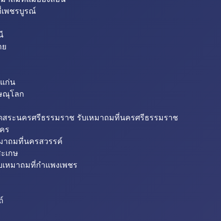
่เพชรบูรณ์
ี
าย
แก่น
ิษณุโลก
ขุดสระนครศรีธรรมราช รับเหมาถมที่นครศรีธรรมราช
นคร
หมาถมที่นครสวรรค์
สะเกษ
ับเหมาถมที่กำแพงเพชร
ถ์