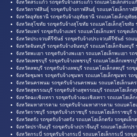
จังหวัดสระแก้ว รถขุดรับจ้างสระแก้ว รถแบคโฮเล็กสระแก้
จังหวัดกาฬสินธุ์ รถขุดรับจ้างกาฬสินธุ์ รถแบคโฮเล็กกาฬสิน
จังหวัดอุทัยธานี รถขุดรับจ้างอุทัยธานี รถแบคโฮเล็กอุทัยธ
จังหวัดสุโขทัย รถขุดรับจ้างสุโขทัย รถแบคโฮเล็กสุโขทัย ร
จังหวัดแพร่ รถขุดรับจ้างแพร่ รถแบคโฮเล็กแพร่ รถขุดเล็ก
จังหวัดประจวบคีรีขันธ์ รถขุดรับจ้างประจวบคีรีขันธ์ รถแ
จังหวัดจันทบุรี รถขุดรับจ้างจันทบุรี รถแบคโฮเล็กจันทบุรี ร
จังหวัดพะเยา รถขุดรับจ้างพะเยา รถแบคโฮเล็กพะเยา รถข
จังหวัดเพชรบุรี รถขุดรับจ้างเพชรบุรี รถแบคโฮเล็กเพชรบุรี
จังหวัดลพบุรี รถขุดรับจ้างลพบุรี รถแบคโฮเล็กลพบุรี รถขุด
จังหวัดชุมพร รถขุดรับจ้างชุมพร รถแบคโฮเล็กชุมพร รถขุ
จังหวัดนครพนม รถขุดรับจ้างนครพนม รถแบคโฮเล็กนคร
จังหวัดสุพรรณบุรี รถขุดรับจ้างสุพรรณบุรี รถแบคโฮเล็กสุ
จังหวัดฉะเชิงเทรา รถขุดรับจ้างฉะเชิงเทรา รถแบคโฮเล็ก
จังหวัดมหาสารคาม รถขุดรับจ้างมหาสารคาม รถแบคโฮ
จังหวัดราชบุรี รถขุดรับจ้างราชบุรี รถแบคโฮเล็กราชบุรี ร
จังหวัดตรัง รถขุดรับจ้างตรัง รถแบคโฮเล็กตรัง รถขุดเล็กต
จังหวัดปราจีนบุรี รถขุดรับจ้างปราจีนบุรี รถแบคโฮเล็กปราจ
จังหวัดกระบี่ รถขุดรับจ้างกระบี่ รถแบคโฮเล็กกระบี่ รถขุดเ