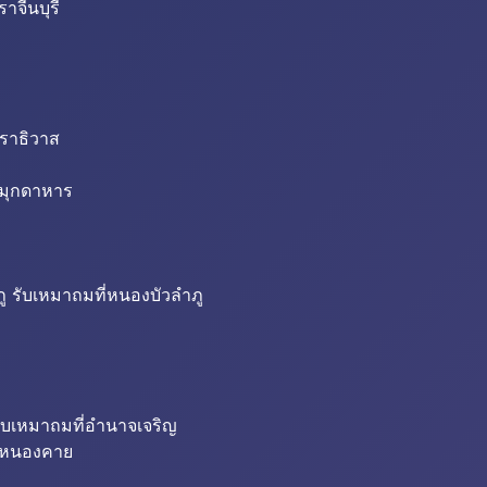
าจีนบุรี
นราธิวาส
่มุกดาหาร
ู รับเหมาถมที่หนองบัวลำภู
ับเหมาถมที่อำนาจเจริญ
ี่หนองคาย