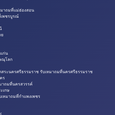
หมาถมที่แม่ฮ่องสอน
่เพชรบูรณ์
ี
าย
แก่น
ิษณุโลก
ขุดสระนครศรีธรรมราช รับเหมาถมที่นครศรีธรรมราช
นคร
หมาถมที่นครสวรรค์
สะเกษ
ับเหมาถมที่กำแพงเพชร
ถ์