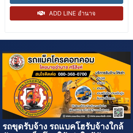
ADD LINE อำนาจ
รถขุดรับจ้าง รถแบคโฮรับจ้างใกล้