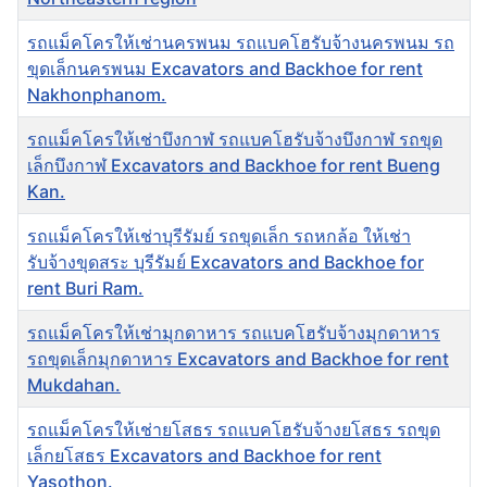
รถแม็คโครให้เช่านครพนม รถแบคโฮรับจ้างนครพนม รถ
ขุดเล็กนครพนม Excavators and Backhoe for rent
Nakhonphanom.
รถแม็คโครให้เช่าบึงกาฬ รถแบคโฮรับจ้างบึงกาฬ รถขุด
เล็กบึงกาฬ Excavators and Backhoe for rent Bueng
Kan.
รถแม็คโครให้เช่าบุรีรัมย์ รถขุดเล็ก รถหกล้อ ให้เช่า
รับจ้างขุดสระ บุรีรัมย์ Excavators and Backhoe for
rent Buri Ram.
รถแม็คโครให้เช่ามุกดาหาร รถแบคโฮรับจ้างมุกดาหาร
รถขุดเล็กมุกดาหาร Excavators and Backhoe for rent
Mukdahan.
รถแม็คโครให้เช่ายโสธร รถแบคโฮรับจ้างยโสธร รถขุด
เล็กยโสธร Excavators and Backhoe for rent
Yasothon.