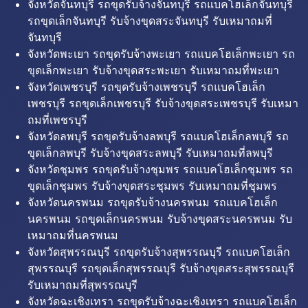
จังหวัดจันทบุรี รถขุดรับจ้างจันทบุรี รถแบคโฮเล็กจันทบุรี
รถขุดเล็กจันทบุรี รับจ้างขุดสระจันทบุรี รับเหมาถมที่
จันทบุรี
จังหวัดพะเยา รถขุดรับจ้างพะเยา รถแบคโฮเล็กพะเยา รถ
ขุดเล็กพะเยา รับจ้างขุดสระพะเยา รับเหมาถมที่พะเยา
จังหวัดเพชรบุรี รถขุดรับจ้างเพชรบุรี รถแบคโฮเล็ก
เพชรบุรี รถขุดเล็กเพชรบุรี รับจ้างขุดสระเพชรบุรี รับเหมา
ถมที่เพชรบุรี
จังหวัดลพบุรี รถขุดรับจ้างลพบุรี รถแบคโฮเล็กลพบุรี รถ
ขุดเล็กลพบุรี รับจ้างขุดสระลพบุรี รับเหมาถมที่ลพบุรี
จังหวัดชุมพร รถขุดรับจ้างชุมพร รถแบคโฮเล็กชุมพร รถ
ขุดเล็กชุมพร รับจ้างขุดสระชุมพร รับเหมาถมที่ชุมพร
จังหวัดนครพนม รถขุดรับจ้างนครพนม รถแบคโฮเล็ก
นครพนม รถขุดเล็กนครพนม รับจ้างขุดสระนครพนม รับ
เหมาถมที่นครพนม
จังหวัดสุพรรณบุรี รถขุดรับจ้างสุพรรณบุรี รถแบคโฮเล็ก
สุพรรณบุรี รถขุดเล็กสุพรรณบุรี รับจ้างขุดสระสุพรรณบุรี
รับเหมาถมที่สุพรรณบุรี
จังหวัดฉะเชิงเทรา รถขุดรับจ้างฉะเชิงเทรา รถแบคโฮเล็ก