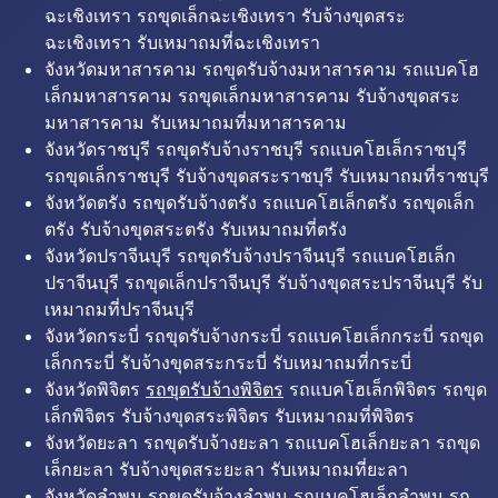
ฉะเชิงเทรา รถขุดเล็กฉะเชิงเทรา รับจ้างขุดสระ
ฉะเชิงเทรา รับเหมาถมที่ฉะเชิงเทรา
จังหวัดมหาสารคาม รถขุดรับจ้างมหาสารคาม รถแบคโฮ
เล็กมหาสารคาม รถขุดเล็กมหาสารคาม รับจ้างขุดสระ
มหาสารคาม รับเหมาถมที่มหาสารคาม
จังหวัดราชบุรี รถขุดรับจ้างราชบุรี รถแบคโฮเล็กราชบุรี
รถขุดเล็กราชบุรี รับจ้างขุดสระราชบุรี รับเหมาถมที่ราชบุรี
จังหวัดตรัง รถขุดรับจ้างตรัง รถแบคโฮเล็กตรัง รถขุดเล็ก
ตรัง รับจ้างขุดสระตรัง รับเหมาถมที่ตรัง
จังหวัดปราจีนบุรี รถขุดรับจ้างปราจีนบุรี รถแบคโฮเล็ก
ปราจีนบุรี รถขุดเล็กปราจีนบุรี รับจ้างขุดสระปราจีนบุรี รับ
เหมาถมที่ปราจีนบุรี
จังหวัดกระบี่ รถขุดรับจ้างกระบี่ รถแบคโฮเล็กกระบี่ รถขุด
เล็กกระบี่ รับจ้างขุดสระกระบี่ รับเหมาถมที่กระบี่
จังหวัดพิจิตร
รถขุดรับจ้างพิจิตร
รถแบคโฮเล็กพิจิตร รถขุด
เล็กพิจิตร รับจ้างขุดสระพิจิตร รับเหมาถมที่พิจิตร
จังหวัดยะลา รถขุดรับจ้างยะลา รถแบคโฮเล็กยะลา รถขุด
เล็กยะลา รับจ้างขุดสระยะลา รับเหมาถมที่ยะลา
จังหวัดลำพูน รถขุดรับจ้างลำพูน รถแบคโฮเล็กลำพูน รถ