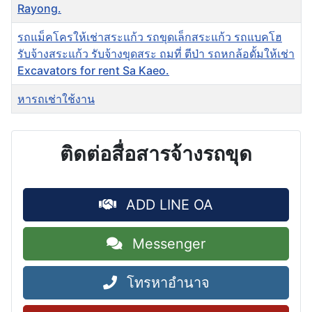
Rayong.
รถแม็คโครให้เช่าสระแก้ว รถขุดเล็กสระแก้ว รถแบคโฮ
รับจ้างสระแก้ว รับจ้างขุดสระ ถมที่ ตีป่า รถหกล้อดั้มให้เช่า
Excavators for rent Sa Kaeo.
หารถเช่าใช้งาน
ติดต่อสื่อสารจ้างรถขุด
ADD LINE OA
Messenger
โทรหาอำนาจ