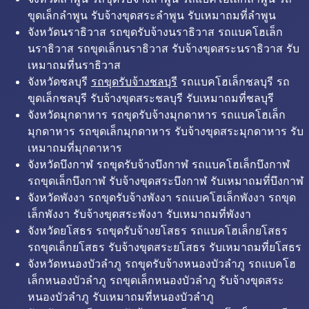
ขุดเล็กลำพูน รับจ้างขุดสระลำพูน รับเหมาถมที่ลำพูน
จังหวัดนราธิวาส รถขุดรับจ้างนราธิวาส รถแบคโฮเล็ก
นราธิวาส รถขุดเล็กนราธิวาส รับจ้างขุดสระนราธิวาส รับ
เหมาถมที่นราธิวาส
จังหวัดชลบุรี
รถขุดรับจ้างชลบุรี
รถแบคโฮเล็กชลบุรี รถ
ขุดเล็กชลบุรี รับจ้างขุดสระชลบุรี รับเหมาถมที่ชลบุรี
จังหวัดมุกดาหาร รถขุดรับจ้างมุกดาหาร รถแบคโฮเล็ก
มุกดาหาร รถขุดเล็กมุกดาหาร รับจ้างขุดสระมุกดาหาร รับ
เหมาถมที่มุกดาหาร
จังหวัดบึงกาฬ รถขุดรับจ้างบึงกาฬ รถแบคโฮเล็กบึงกาฬ
รถขุดเล็กบึงกาฬ รับจ้างขุดสระบึงกาฬ รับเหมาถมที่บึงกาฬ
จังหวัดพังงา รถขุดรับจ้างพังงา รถแบคโฮเล็กพังงา รถขุด
เล็กพังงา รับจ้างขุดสระพังงา รับเหมาถมที่พังงา
จังหวัดยโสธร รถขุดรับจ้างยโสธร รถแบคโฮเล็กยโสธร
รถขุดเล็กยโสธร รับจ้างขุดสระยโสธร รับเหมาถมที่ยโสธร
จังหวัดหนองบัวลำภู รถขุดรับจ้างหนองบัวลำภู รถแบคโฮ
เล็กหนองบัวลำภู รถขุดเล็กหนองบัวลำภู รับจ้างขุดสระ
หนองบัวลำภู รับเหมาถมที่หนองบัวลำภู