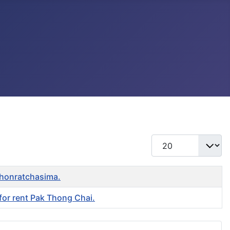
แสดง #
khonratchasima.
 for rent Pak Thong Chai.