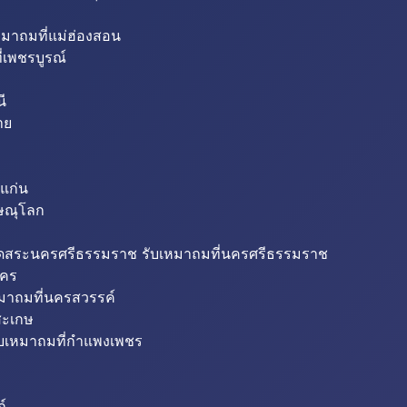
หมาถมที่แม่ฮ่องสอน
่เพชรบูรณ์
ี
าย
แก่น
ิษณุโลก
ขุดสระนครศรีธรรมราช รับเหมาถมที่นครศรีธรรมราช
นคร
หมาถมที่นครสวรรค์
สะเกษ
ับเหมาถมที่กำแพงเพชร
ถ์