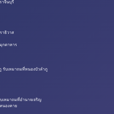
าจีนบุรี
นราธิวาส
่มุกดาหาร
ู รับเหมาถมที่หนองบัวลำภู
ับเหมาถมที่อำนาจเจริญ
ี่หนองคาย