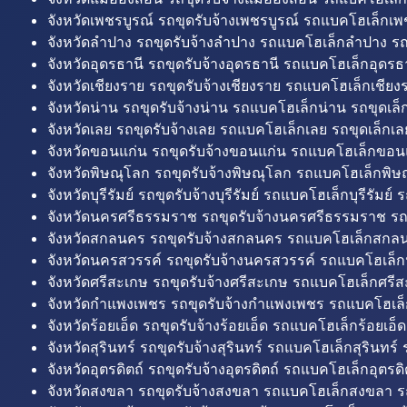
จังหวัดเพชรบูรณ์ รถขุดรับจ้างเพชรบูรณ์ รถแบคโฮเล็กเพช
จังหวัดลำปาง รถขุดรับจ้างลำปาง รถแบคโฮเล็กลำปาง รถ
จังหวัดอุดรธานี รถขุดรับจ้างอุดรธานี รถแบคโฮเล็กอุดรธา
จังหวัดเชียงราย รถขุดรับจ้างเชียงราย รถแบคโฮเล็กเชียงร
จังหวัดน่าน รถขุดรับจ้างน่าน รถแบคโฮเล็กน่าน รถขุดเล็
จังหวัดเลย รถขุดรับจ้างเลย รถแบคโฮเล็กเลย รถขุดเล็กเล
จังหวัดขอนแก่น รถขุดรับจ้างขอนแก่น รถแบคโฮเล็กขอนแ
จังหวัดพิษณุโลก รถขุดรับจ้างพิษณุโลก รถแบคโฮเล็กพิษ
จังหวัดบุรีรัมย์ รถขุดรับจ้างบุรีรัมย์ รถแบคโฮเล็กบุรีรัมย์ รถ
จังหวัดนครศรีธรรมราช รถขุดรับจ้างนครศรีธรรมราช ร
จังหวัดสกลนคร รถขุดรับจ้างสกลนคร รถแบคโฮเล็กสกลน
จังหวัดนครสวรรค์ รถขุดรับจ้างนครสวรรค์ รถแบคโฮเล็ก
จังหวัดศรีสะเกษ รถขุดรับจ้างศรีสะเกษ รถแบคโฮเล็กศรีส
จังหวัดกำแพงเพชร รถขุดรับจ้างกำแพงเพชร รถแบคโฮเล
จังหวัดร้อยเอ็ด รถขุดรับจ้างร้อยเอ็ด รถแบคโฮเล็กร้อยเอ็ด
จังหวัดสุรินทร์ รถขุดรับจ้างสุรินทร์ รถแบคโฮเล็กสุรินทร์ ร
จังหวัดอุตรดิตถ์ รถขุดรับจ้างอุตรดิตถ์ รถแบคโฮเล็กอุตรดิต
จังหวัดสงขลา รถขุดรับจ้างสงขลา รถแบคโฮเล็กสงขลา ร