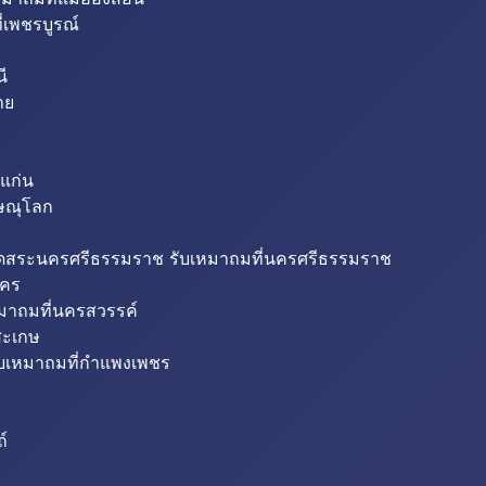
่เพชรบูรณ์
ี
าย
แก่น
ิษณุโลก
ขุดสระนครศรีธรรมราช รับเหมาถมที่นครศรีธรรมราช
นคร
หมาถมที่นครสวรรค์
สะเกษ
ับเหมาถมที่กำแพงเพชร
ถ์