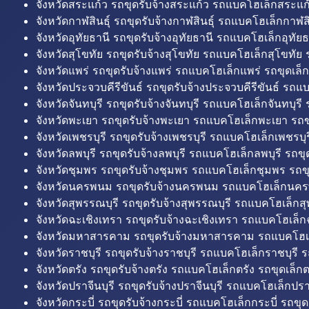
จังหวัดสระแก้ว รถขุดรับจ้างสระแก้ว รถแบคโฮเล็กสระแก้
จังหวัดกาฬสินธุ์ รถขุดรับจ้างกาฬสินธุ์ รถแบคโฮเล็กกาฬสิน
จังหวัดอุทัยธานี รถขุดรับจ้างอุทัยธานี รถแบคโฮเล็กอุทัยธ
จังหวัดสุโขทัย รถขุดรับจ้างสุโขทัย รถแบคโฮเล็กสุโขทัย ร
จังหวัดแพร่ รถขุดรับจ้างแพร่ รถแบคโฮเล็กแพร่ รถขุดเล็ก
จังหวัดประจวบคีรีขันธ์ รถขุดรับจ้างประจวบคีรีขันธ์ รถแ
จังหวัดจันทบุรี รถขุดรับจ้างจันทบุรี รถแบคโฮเล็กจันทบุรี ร
จังหวัดพะเยา รถขุดรับจ้างพะเยา รถแบคโฮเล็กพะเยา รถข
จังหวัดเพชรบุรี รถขุดรับจ้างเพชรบุรี รถแบคโฮเล็กเพชรบุรี
จังหวัดลพบุรี รถขุดรับจ้างลพบุรี รถแบคโฮเล็กลพบุรี รถขุด
จังหวัดชุมพร รถขุดรับจ้างชุมพร รถแบคโฮเล็กชุมพร รถขุ
จังหวัดนครพนม รถขุดรับจ้างนครพนม รถแบคโฮเล็กนคร
จังหวัดสุพรรณบุรี รถขุดรับจ้างสุพรรณบุรี รถแบคโฮเล็กสุ
จังหวัดฉะเชิงเทรา รถขุดรับจ้างฉะเชิงเทรา รถแบคโฮเล็ก
จังหวัดมหาสารคาม รถขุดรับจ้างมหาสารคาม รถแบคโฮ
จังหวัดราชบุรี รถขุดรับจ้างราชบุรี รถแบคโฮเล็กราชบุรี ร
จังหวัดตรัง รถขุดรับจ้างตรัง รถแบคโฮเล็กตรัง รถขุดเล็กต
จังหวัดปราจีนบุรี รถขุดรับจ้างปราจีนบุรี รถแบคโฮเล็กปราจ
จังหวัดกระบี่ รถขุดรับจ้างกระบี่ รถแบคโฮเล็กกระบี่ รถขุดเ