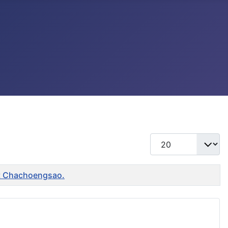
แสดง #
ent Chachoengsao.