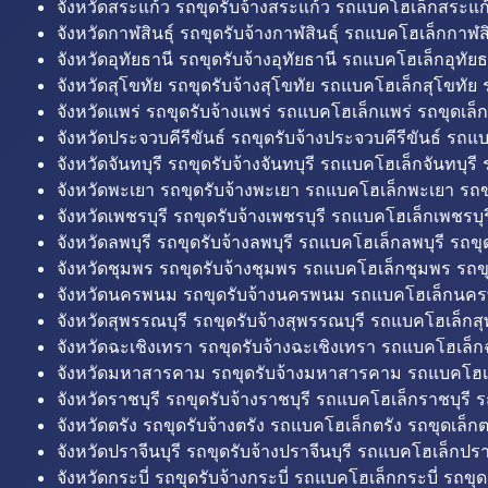
จังหวัดสระแก้ว รถขุดรับจ้างสระแก้ว รถแบคโฮเล็กสระแก้
จังหวัดกาฬสินธุ์ รถขุดรับจ้างกาฬสินธุ์ รถแบคโฮเล็กกาฬสิน
จังหวัดอุทัยธานี รถขุดรับจ้างอุทัยธานี รถแบคโฮเล็กอุทัยธ
จังหวัดสุโขทัย รถขุดรับจ้างสุโขทัย รถแบคโฮเล็กสุโขทัย ร
จังหวัดแพร่ รถขุดรับจ้างแพร่ รถแบคโฮเล็กแพร่ รถขุดเล็ก
จังหวัดประจวบคีรีขันธ์ รถขุดรับจ้างประจวบคีรีขันธ์ รถแ
จังหวัดจันทบุรี รถขุดรับจ้างจันทบุรี รถแบคโฮเล็กจันทบุรี ร
จังหวัดพะเยา รถขุดรับจ้างพะเยา รถแบคโฮเล็กพะเยา รถข
จังหวัดเพชรบุรี รถขุดรับจ้างเพชรบุรี รถแบคโฮเล็กเพชรบุรี
จังหวัดลพบุรี รถขุดรับจ้างลพบุรี รถแบคโฮเล็กลพบุรี รถขุด
จังหวัดชุมพร รถขุดรับจ้างชุมพร รถแบคโฮเล็กชุมพร รถขุ
จังหวัดนครพนม รถขุดรับจ้างนครพนม รถแบคโฮเล็กนคร
จังหวัดสุพรรณบุรี รถขุดรับจ้างสุพรรณบุรี รถแบคโฮเล็กสุ
จังหวัดฉะเชิงเทรา รถขุดรับจ้างฉะเชิงเทรา รถแบคโฮเล็ก
จังหวัดมหาสารคาม รถขุดรับจ้างมหาสารคาม รถแบคโฮ
จังหวัดราชบุรี รถขุดรับจ้างราชบุรี รถแบคโฮเล็กราชบุรี ร
จังหวัดตรัง รถขุดรับจ้างตรัง รถแบคโฮเล็กตรัง รถขุดเล็กต
จังหวัดปราจีนบุรี รถขุดรับจ้างปราจีนบุรี รถแบคโฮเล็กปราจ
จังหวัดกระบี่ รถขุดรับจ้างกระบี่ รถแบคโฮเล็กกระบี่ รถขุดเ