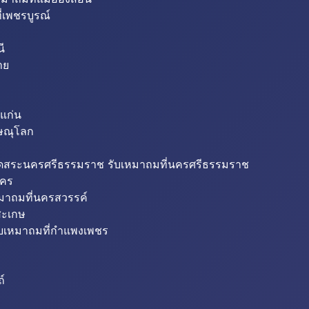
่เพชรบูรณ์
ี
าย
แก่น
ิษณุโลก
ขุดสระนครศรีธรรมราช รับเหมาถมที่นครศรีธรรมราช
นคร
หมาถมที่นครสวรรค์
สะเกษ
ับเหมาถมที่กำแพงเพชร
ถ์