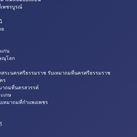
่เพชรบูรณ์
ี
าย
แก่น
ิษณุโลก
ขุดสระนครศรีธรรมราช รับเหมาถมที่นครศรีธรรมราช
นคร
หมาถมที่นครสวรรค์
สะเกษ
ับเหมาถมที่กำแพงเพชร
ถ์