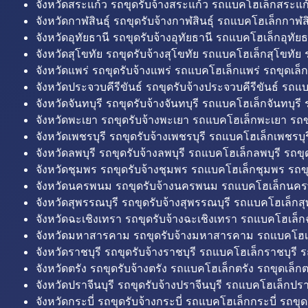
จังหวัดสระแก้ว รถขุดรับจ้างสระแก้ว รถแบคโฮเล็กสระแก้
จังหวัดกาฬสินธุ์ รถขุดรับจ้างกาฬสินธุ์ รถแบคโฮเล็กกาฬสิน
จังหวัดอุทัยธานี รถขุดรับจ้างอุทัยธานี รถแบคโฮเล็กอุทัยธ
จังหวัดสุโขทัย รถขุดรับจ้างสุโขทัย รถแบคโฮเล็กสุโขทัย ร
จังหวัดแพร่ รถขุดรับจ้างแพร่ รถแบคโฮเล็กแพร่ รถขุดเล็ก
จังหวัดประจวบคีรีขันธ์ รถขุดรับจ้างประจวบคีรีขันธ์ รถแ
จังหวัดจันทบุรี รถขุดรับจ้างจันทบุรี รถแบคโฮเล็กจันทบุรี ร
จังหวัดพะเยา รถขุดรับจ้างพะเยา รถแบคโฮเล็กพะเยา รถข
จังหวัดเพชรบุรี รถขุดรับจ้างเพชรบุรี รถแบคโฮเล็กเพชรบุรี
จังหวัดลพบุรี รถขุดรับจ้างลพบุรี รถแบคโฮเล็กลพบุรี รถขุด
จังหวัดชุมพร รถขุดรับจ้างชุมพร รถแบคโฮเล็กชุมพร รถขุ
จังหวัดนครพนม รถขุดรับจ้างนครพนม รถแบคโฮเล็กนคร
จังหวัดสุพรรณบุรี รถขุดรับจ้างสุพรรณบุรี รถแบคโฮเล็กสุ
จังหวัดฉะเชิงเทรา รถขุดรับจ้างฉะเชิงเทรา รถแบคโฮเล็ก
จังหวัดมหาสารคาม รถขุดรับจ้างมหาสารคาม รถแบคโฮ
จังหวัดราชบุรี รถขุดรับจ้างราชบุรี รถแบคโฮเล็กราชบุรี ร
จังหวัดตรัง รถขุดรับจ้างตรัง รถแบคโฮเล็กตรัง รถขุดเล็กต
จังหวัดปราจีนบุรี รถขุดรับจ้างปราจีนบุรี รถแบคโฮเล็กปราจ
จังหวัดกระบี่ รถขุดรับจ้างกระบี่ รถแบคโฮเล็กกระบี่ รถขุดเ