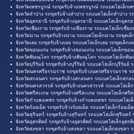
จังหวัดเพชรบูรณ์ รถขุดรับจ้างเพชรบูรณ์ รถแบคโฮเล็กเพช
จังหวัดลำปาง รถขุดรับจ้างลำปาง รถแบคโฮเล็กลำปาง รถ
จังหวัดอุดรธานี รถขุดรับจ้างอุดรธานี รถแบคโฮเล็กอุดรธา
จังหวัดเชียงราย รถขุดรับจ้างเชียงราย รถแบคโฮเล็กเชียงร
จังหวัดน่าน รถขุดรับจ้างน่าน รถแบคโฮเล็กน่าน รถขุดเล็
จังหวัดเลย รถขุดรับจ้างเลย รถแบคโฮเล็กเลย รถขุดเล็กเล
จังหวัดขอนแก่น รถขุดรับจ้างขอนแก่น รถแบคโฮเล็กขอนแ
จังหวัดพิษณุโลก รถขุดรับจ้างพิษณุโลก รถแบคโฮเล็กพิษ
จังหวัดบุรีรัมย์ รถขุดรับจ้างบุรีรัมย์ รถแบคโฮเล็กบุรีรัมย์ รถ
จังหวัดนครศรีธรรมราช รถขุดรับจ้างนครศรีธรรมราช ร
จังหวัดสกลนคร รถขุดรับจ้างสกลนคร รถแบคโฮเล็กสกลน
จังหวัดนครสวรรค์ รถขุดรับจ้างนครสวรรค์ รถแบคโฮเล็ก
จังหวัดศรีสะเกษ รถขุดรับจ้างศรีสะเกษ รถแบคโฮเล็กศรีส
จังหวัดกำแพงเพชร รถขุดรับจ้างกำแพงเพชร รถแบคโฮเล
จังหวัดร้อยเอ็ด รถขุดรับจ้างร้อยเอ็ด รถแบคโฮเล็กร้อยเอ็ด
จังหวัดสุรินทร์ รถขุดรับจ้างสุรินทร์ รถแบคโฮเล็กสุรินทร์ ร
จังหวัดอุตรดิตถ์ รถขุดรับจ้างอุตรดิตถ์ รถแบคโฮเล็กอุตรดิต
จังหวัดสงขลา รถขุดรับจ้างสงขลา รถแบคโฮเล็กสงขลา ร