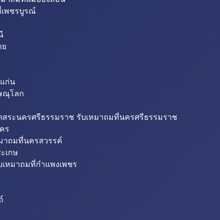
่เพชรบูรณ์
ี
าย
แก่น
ิษณุโลก
ขุดสระนครศรีธรรมราช รับเหมาถมที่นครศรีธรรมราช
นคร
หมาถมที่นครสวรรค์
สะเกษ
ับเหมาถมที่กำแพงเพชร
ถ์