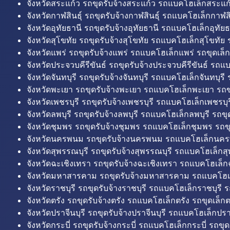
จังหวัดสระแก้ว รถขุดรับจ้างสระแก้ว รถแบคโฮเล็กสระแก้
จังหวัดกาฬสินธุ์ รถขุดรับจ้างกาฬสินธุ์ รถแบคโฮเล็กกาฬสิน
จังหวัดอุทัยธานี รถขุดรับจ้างอุทัยธานี รถแบคโฮเล็กอุทัยธ
จังหวัดสุโขทัย รถขุดรับจ้างสุโขทัย รถแบคโฮเล็กสุโขทัย ร
จังหวัดแพร่ รถขุดรับจ้างแพร่ รถแบคโฮเล็กแพร่ รถขุดเล็ก
จังหวัดประจวบคีรีขันธ์ รถขุดรับจ้างประจวบคีรีขันธ์ รถแ
จังหวัดจันทบุรี รถขุดรับจ้างจันทบุรี รถแบคโฮเล็กจันทบุรี ร
จังหวัดพะเยา รถขุดรับจ้างพะเยา รถแบคโฮเล็กพะเยา รถข
จังหวัดเพชรบุรี รถขุดรับจ้างเพชรบุรี รถแบคโฮเล็กเพชรบุรี
จังหวัดลพบุรี รถขุดรับจ้างลพบุรี รถแบคโฮเล็กลพบุรี รถขุด
จังหวัดชุมพร รถขุดรับจ้างชุมพร รถแบคโฮเล็กชุมพร รถขุ
จังหวัดนครพนม รถขุดรับจ้างนครพนม รถแบคโฮเล็กนคร
จังหวัดสุพรรณบุรี รถขุดรับจ้างสุพรรณบุรี รถแบคโฮเล็กสุ
จังหวัดฉะเชิงเทรา รถขุดรับจ้างฉะเชิงเทรา รถแบคโฮเล็ก
จังหวัดมหาสารคาม รถขุดรับจ้างมหาสารคาม รถแบคโฮ
จังหวัดราชบุรี รถขุดรับจ้างราชบุรี รถแบคโฮเล็กราชบุรี ร
จังหวัดตรัง รถขุดรับจ้างตรัง รถแบคโฮเล็กตรัง รถขุดเล็กต
จังหวัดปราจีนบุรี รถขุดรับจ้างปราจีนบุรี รถแบคโฮเล็กปราจ
จังหวัดกระบี่ รถขุดรับจ้างกระบี่ รถแบคโฮเล็กกระบี่ รถขุดเ