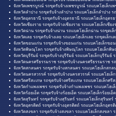
จังหวัดเพชรบูรณ์ รถขุดรับจ้างเพชรบูรณ์ รถแบคโฮเล็กเพช
จังหวัดลำปาง รถขุดรับจ้างลำปาง รถแบคโฮเล็กลำปาง รถ
จังหวัดอุดรธานี รถขุดรับจ้างอุดรธานี รถแบคโฮเล็กอุดรธา
จังหวัดเชียงราย รถขุดรับจ้างเชียงราย รถแบคโฮเล็กเชียงร
จังหวัดน่าน รถขุดรับจ้างน่าน รถแบคโฮเล็กน่าน รถขุดเล็
จังหวัดเลย รถขุดรับจ้างเลย รถแบคโฮเล็กเลย รถขุดเล็กเล
จังหวัดขอนแก่น รถขุดรับจ้างขอนแก่น รถแบคโฮเล็กขอนแ
จังหวัดพิษณุโลก รถขุดรับจ้างพิษณุโลก รถแบคโฮเล็กพิษ
จังหวัดบุรีรัมย์ รถขุดรับจ้างบุรีรัมย์ รถแบคโฮเล็กบุรีรัมย์ รถ
จังหวัดนครศรีธรรมราช รถขุดรับจ้างนครศรีธรรมราช ร
จังหวัดสกลนคร รถขุดรับจ้างสกลนคร รถแบคโฮเล็กสกลน
จังหวัดนครสวรรค์ รถขุดรับจ้างนครสวรรค์ รถแบคโฮเล็ก
จังหวัดศรีสะเกษ รถขุดรับจ้างศรีสะเกษ รถแบคโฮเล็กศรีส
จังหวัดกำแพงเพชร รถขุดรับจ้างกำแพงเพชร รถแบคโฮเล
จังหวัดร้อยเอ็ด รถขุดรับจ้างร้อยเอ็ด รถแบคโฮเล็กร้อยเอ็ด
จังหวัดสุรินทร์ รถขุดรับจ้างสุรินทร์ รถแบคโฮเล็กสุรินทร์ ร
จังหวัดอุตรดิตถ์ รถขุดรับจ้างอุตรดิตถ์ รถแบคโฮเล็กอุตรดิต
จังหวัดสงขลา รถขุดรับจ้างสงขลา รถแบคโฮเล็กสงขลา ร