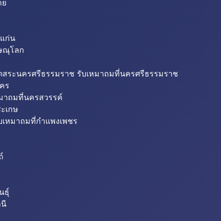
าย
แก่น
ิษณุโลก
ขุดสระนครศรีธรรมราช รับเหมาถมที่นครศรีธรรมราช
นคร
หมาถมที่นครสวรรค์
สะเกษ
ับเหมาถมที่กำแพงเพชร
ถ์
ธุ์
นี