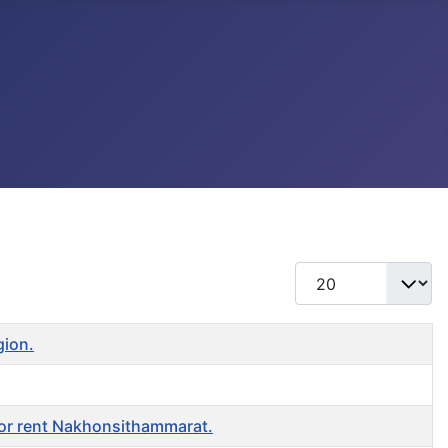
แสดง #
gion.
or rent Nakhonsithammarat.