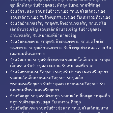
ขุดเล็กพัทลุง รับจ้างขุดสระพัทลุง รับเหมาถมที่พัทลุง
จังหวัดระนอง รถขุดรับจ้างระนอง รถแบคโฮเล็กระนอง
รถขุดเล็กระนอง รับจ้างขุดสระระนอง รับเหมาถมที่ระนอง
จังหวัดอำนาจเจริญ รถขุดรับจ้างอำนาจเจริญ รถแบคโฮ
เล็กอำนาจเจริญ รถขุดเล็กอำนาจเจริญ รับจ้างขุดสระ
อำนาจเจริญ รับเหมาถมที่อำนาจเจริญ
จังหวัดหนองคาย รถขุดรับจ้างหนองคาย รถแบคโฮเล็ก
หนองคาย รถขุดเล็กหนองคาย รับจ้างขุดสระหนองคาย รับ
เหมาถมที่หนองคาย
จังหวัดตราด รถขุดรับจ้างตราด รถแบคโฮเล็กตราด รถขุด
เล็กตราด รับจ้างขุดสระตราด รับเหมาถมที่ตราด
จังหวัดพระนครศรีอยุธยา รถขุดรับจ้างพระนครศรีอยุธยา
รถแบคโฮเล็กพระนครศรีอยุธยา รถขุดเล็ก
พระนครศรีอยุธยา รับจ้างขุดสระพระนครศรีอยุธยา รับ
เหมาถมที่พระนครศรีอยุธยา
จังหวัดสตูล รถขุดรับจ้างสตูล รถแบคโฮเล็กสตูล รถขุดเล็ก
สตูล รับจ้างขุดสระสตูล รับเหมาถมที่สตูล
จังหวัดชัยนาท รถขุดรับจ้างชัยนาท รถแบคโฮเล็กชัยนาท