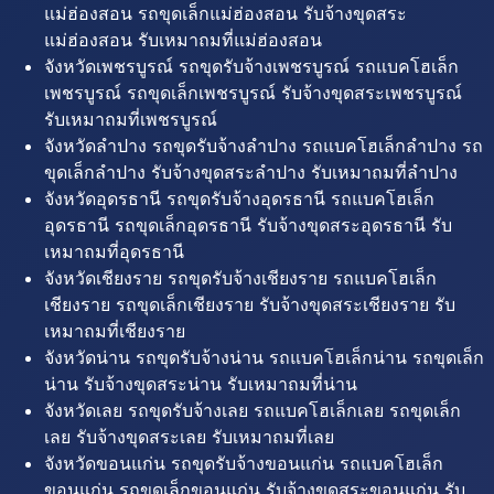
แม่ฮ่องสอน รถขุดเล็กแม่ฮ่องสอน รับจ้างขุดสระ
แม่ฮ่องสอน รับเหมาถมที่แม่ฮ่องสอน
จังหวัดเพชรบูรณ์ รถขุดรับจ้างเพชรบูรณ์ รถแบคโฮเล็ก
เพชรบูรณ์ รถขุดเล็กเพชรบูรณ์ รับจ้างขุดสระเพชรบูรณ์
รับเหมาถมที่เพชรบูรณ์
จังหวัดลำปาง รถขุดรับจ้างลำปาง รถแบคโฮเล็กลำปาง รถ
ขุดเล็กลำปาง รับจ้างขุดสระลำปาง รับเหมาถมที่ลำปาง
จังหวัดอุดรธานี รถขุดรับจ้างอุดรธานี รถแบคโฮเล็ก
อุดรธานี รถขุดเล็กอุดรธานี รับจ้างขุดสระอุดรธานี รับ
เหมาถมที่อุดรธานี
จังหวัดเชียงราย รถขุดรับจ้างเชียงราย รถแบคโฮเล็ก
เชียงราย รถขุดเล็กเชียงราย รับจ้างขุดสระเชียงราย รับ
เหมาถมที่เชียงราย
จังหวัดน่าน รถขุดรับจ้างน่าน รถแบคโฮเล็กน่าน รถขุดเล็ก
น่าน รับจ้างขุดสระน่าน รับเหมาถมที่น่าน
จังหวัดเลย รถขุดรับจ้างเลย รถแบคโฮเล็กเลย รถขุดเล็ก
เลย รับจ้างขุดสระเลย รับเหมาถมที่เลย
จังหวัดขอนแก่น รถขุดรับจ้างขอนแก่น รถแบคโฮเล็ก
ขอนแก่น รถขุดเล็กขอนแก่น รับจ้างขุดสระขอนแก่น รับ