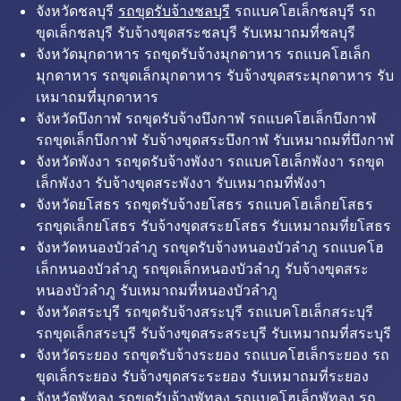
จังหวัดชลบุรี
รถขุดรับจ้างชลบุรี
รถแบคโฮเล็กชลบุรี รถ
ขุดเล็กชลบุรี รับจ้างขุดสระชลบุรี รับเหมาถมที่ชลบุรี
จังหวัดมุกดาหาร รถขุดรับจ้างมุกดาหาร รถแบคโฮเล็ก
มุกดาหาร รถขุดเล็กมุกดาหาร รับจ้างขุดสระมุกดาหาร รับ
เหมาถมที่มุกดาหาร
จังหวัดบึงกาฬ รถขุดรับจ้างบึงกาฬ รถแบคโฮเล็กบึงกาฬ
รถขุดเล็กบึงกาฬ รับจ้างขุดสระบึงกาฬ รับเหมาถมที่บึงกาฬ
จังหวัดพังงา รถขุดรับจ้างพังงา รถแบคโฮเล็กพังงา รถขุด
เล็กพังงา รับจ้างขุดสระพังงา รับเหมาถมที่พังงา
จังหวัดยโสธร รถขุดรับจ้างยโสธร รถแบคโฮเล็กยโสธร
รถขุดเล็กยโสธร รับจ้างขุดสระยโสธร รับเหมาถมที่ยโสธร
จังหวัดหนองบัวลำภู รถขุดรับจ้างหนองบัวลำภู รถแบคโฮ
เล็กหนองบัวลำภู รถขุดเล็กหนองบัวลำภู รับจ้างขุดสระ
หนองบัวลำภู รับเหมาถมที่หนองบัวลำภู
จังหวัดสระบุรี รถขุดรับจ้างสระบุรี รถแบคโฮเล็กสระบุรี
รถขุดเล็กสระบุรี รับจ้างขุดสระสระบุรี รับเหมาถมที่สระบุรี
จังหวัดระยอง รถขุดรับจ้างระยอง รถแบคโฮเล็กระยอง รถ
ขุดเล็กระยอง รับจ้างขุดสระระยอง รับเหมาถมที่ระยอง
จังหวัดพัทลุง รถขุดรับจ้างพัทลุง รถแบคโฮเล็กพัทลุง รถ