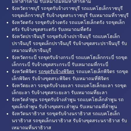
มหาสารคาม รับเหมาถมที่มหาสารคาม
จังหวัดราชบุรี รถขุดรับจ้างราชบุรี รถแบคโฮเล็กราชบุรี
รถขุดเล็กราชบุรี รับจ้างขุดสระราชบุรี รับเหมาถมที่ราชบุรี
จังหวัดตรัง รถขุดรับจ้างตรัง รถแบคโฮเล็กตรัง รถขุดเล็ก
ตรัง รับจ้างขุดสระตรัง รับเหมาถมที่ตรัง
จังหวัดปราจีนบุรี รถขุดรับจ้างปราจีนบุรี รถแบคโฮเล็ก
ปราจีนบุรี รถขุดเล็กปราจีนบุรี รับจ้างขุดสระปราจีนบุรี รับ
เหมาถมที่ปราจีนบุรี
จังหวัดกระบี่ รถขุดรับจ้างกระบี่ รถแบคโฮเล็กกระบี่ รถขุด
เล็กกระบี่ รับจ้างขุดสระกระบี่ รับเหมาถมที่กระบี่
จังหวัดพิจิตร
รถขุดรับจ้างพิจิตร
รถแบคโฮเล็กพิจิตร รถขุด
เล็กพิจิตร รับจ้างขุดสระพิจิตร รับเหมาถมที่พิจิตร
จังหวัดยะลา รถขุดรับจ้างยะลา รถแบคโฮเล็กยะลา รถขุด
เล็กยะลา รับจ้างขุดสระยะลา รับเหมาถมที่ยะลา
จังหวัดลำพูน รถขุดรับจ้างลำพูน รถแบคโฮเล็กลำพูน รถ
ขุดเล็กลำพูน รับจ้างขุดสระลำพูน รับเหมาถมที่ลำพูน
จังหวัดนราธิวาส รถขุดรับจ้างนราธิวาส รถแบคโฮเล็ก
นราธิวาส รถขุดเล็กนราธิวาส รับจ้างขุดสระนราธิวาส รับ
เหมาถมที่นราธิวาส