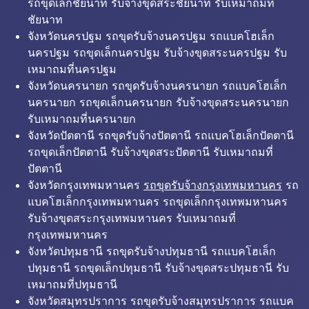
รถขุดเล็กชัยนาท รับจ้างขุดสระชัยนาท รับเหมาถมที่
ชัยนาท
จังหวัดนครปฐม รถขุดรับจ้างนครปฐม รถแบคโฮเล็ก
นครปฐม รถขุดเล็กนครปฐม รับจ้างขุดสระนครปฐม รับ
เหมาถมที่นครปฐม
จังหวัดนครนายก รถขุดรับจ้างนครนายก รถแบคโฮเล็ก
นครนายก รถขุดเล็กนครนายก รับจ้างขุดสระนครนายก
รับเหมาถมที่นครนายก
จังหวัดปัตตานี รถขุดรับจ้างปัตตานี รถแบคโฮเล็กปัตตานี
รถขุดเล็กปัตตานี รับจ้างขุดสระปัตตานี รับเหมาถมที่
ปัตตานี
จังหวัดกรุงเทพมหานคร
รถขุดรับจ้างกรุงเทพมหานคร
รถ
แบคโฮเล็กกรุงเทพมหานคร รถขุดเล็กกรุงเทพมหานคร
รับจ้างขุดสระกรุงเทพมหานคร รับเหมาถมที่
กรุงเทพมหานคร
จังหวัดปทุมธานี รถขุดรับจ้างปทุมธานี รถแบคโฮเล็ก
ปทุมธานี รถขุดเล็กปทุมธานี รับจ้างขุดสระปทุมธานี รับ
เหมาถมที่ปทุมธานี
จังหวัดสมุทรปราการ รถขุดรับจ้างสมุทรปราการ รถแบค