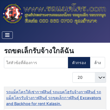
รถขดเล็กรับจ้างใกล้ฉัน
ใส่หัวข้อที่ต้องการ
ตัวกรอง
ล้าง
แสดง #
ชื่อ
รถแม็คโครให้เช่ากาฬสินธุ์ รถแบคโฮรับจ้างกาฬสินธุ์ รถ
แม็คโครรับจ้างกาฬสินธุ์ รถขุดเล็กกาฬสินธุ์ Excavators
and Backhoe for rent Kalasin.