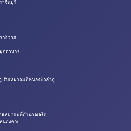
าจีนบุรี
นราธิวาส
่มุกดาหาร
ู รับเหมาถมที่หนองบัวลำภู
ับเหมาถมที่อำนาจเจริญ
ี่หนองคาย