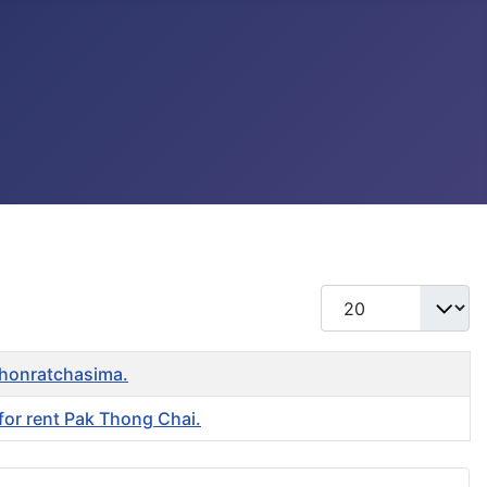
แสดง #
khonratchasima.
 for rent Pak Thong Chai.