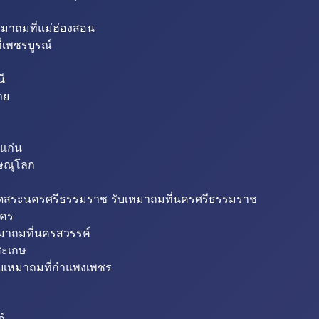
หมาถมที่แม่ฮ่องสอน
่เพชรบูรณ์
ี
าย
แก่น
ิษณุโลก
ขุดสระนครศรีธรรมราช รับเหมาถมที่นครศรีธรรมราช
นคร
หมาถมที่นครสวรรค์
สะเกษ
ับเหมาถมที่กำแพงเพชร
ถ์