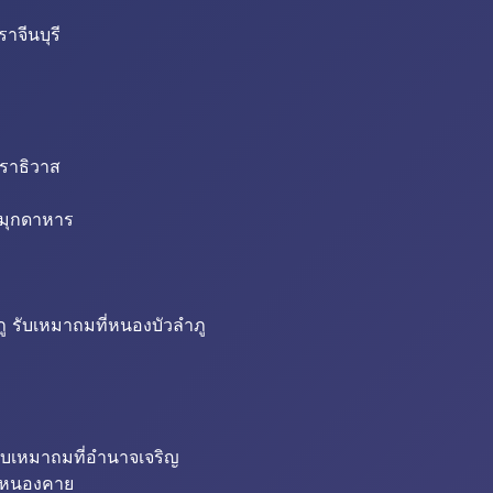
าจีนบุรี
นราธิวาส
่มุกดาหาร
ู รับเหมาถมที่หนองบัวลำภู
ับเหมาถมที่อำนาจเจริญ
ี่หนองคาย