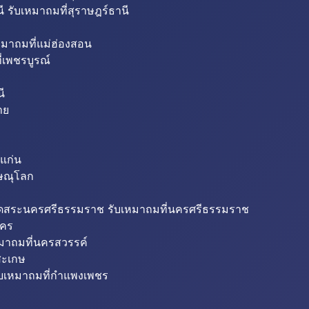
ี รับเหมาถมที่สุราษฎร์ธานี
หมาถมที่แม่ฮ่องสอน
่เพชรบูรณ์
ี
าย
แก่น
ิษณุโลก
ขุดสระนครศรีธรรมราช รับเหมาถมที่นครศรีธรรมราช
นคร
หมาถมที่นครสวรรค์
สะเกษ
ับเหมาถมที่กำแพงเพชร