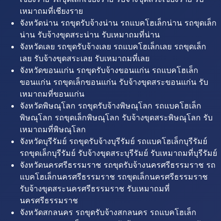
เหมาถมที่เชียงราย
จังหวัดน่าน รถขุดรับจ้างน่าน รถแบคโฮเล็กน่าน รถขุดเล็ก
น่าน รับจ้างขุดสระน่าน รับเหมาถมที่น่าน
จังหวัดเลย รถขุดรับจ้างเลย รถแบคโฮเล็กเลย รถขุดเล็ก
เลย รับจ้างขุดสระเลย รับเหมาถมที่เลย
จังหวัดขอนแก่น รถขุดรับจ้างขอนแก่น รถแบคโฮเล็ก
ขอนแก่น รถขุดเล็กขอนแก่น รับจ้างขุดสระขอนแก่น รับ
เหมาถมที่ขอนแก่น
จังหวัดพิษณุโลก รถขุดรับจ้างพิษณุโลก รถแบคโฮเล็ก
พิษณุโลก รถขุดเล็กพิษณุโลก รับจ้างขุดสระพิษณุโลก รับ
เหมาถมที่พิษณุโลก
จังหวัดบุรีรัมย์ รถขุดรับจ้างบุรีรัมย์ รถแบคโฮเล็กบุรีรัมย์
รถขุดเล็กบุรีรัมย์ รับจ้างขุดสระบุรีรัมย์ รับเหมาถมที่บุรีรัมย์
จังหวัดนครศรีธรรมราช รถขุดรับจ้างนครศรีธรรมราช รถ
แบคโฮเล็กนครศรีธรรมราช รถขุดเล็กนครศรีธรรมราช
รับจ้างขุดสระนครศรีธรรมราช รับเหมาถมที่
นครศรีธรรมราช
จังหวัดสกลนคร รถขุดรับจ้างสกลนคร รถแบคโฮเล็ก