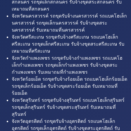
สกลนคร รถขุดเล็กสกลนคร รับจ้างขุดสระสกลนคร รับ
เหมาถมที่สกลนคร
จังหวัดนครสวรรค์ รถขุดรับจ้างนครสวรรค์ รถแบคโฮเล็ก
นครสวรรค์ รถขุดเล็กนครสวรรค์ รับจ้างขุดสระ
นครสวรรค์ รับเหมาถมที่นครสวรรค์
จังหวัดศรีสะเกษ รถขุดรับจ้างศรีสะเกษ รถแบคโฮเล็ก
ศรีสะเกษ รถขุดเล็กศรีสะเกษ รับจ้างขุดสระศรีสะเกษ รับ
เหมาถมที่ศรีสะเกษ
จังหวัดกำแพงเพชร รถขุดรับจ้างกำแพงเพชร รถแบคโฮ
เล็กกำแพงเพชร รถขุดเล็กกำแพงเพชร รับจ้างขุดสระ
กำแพงเพชร รับเหมาถมที่กำแพงเพชร
จังหวัดร้อยเอ็ด รถขุดรับจ้างร้อยเอ็ด รถแบคโฮเล็กร้อยเอ็ด
รถขุดเล็กร้อยเอ็ด รับจ้างขุดสระร้อยเอ็ด รับเหมาถมที่
ร้อยเอ็ด
จังหวัดสุรินทร์ รถขุดรับจ้างสุรินทร์ รถแบคโฮเล็กสุรินทร์
รถขุดเล็กสุรินทร์ รับจ้างขุดสระสุรินทร์ รับเหมาถมที่
สุรินทร์
จังหวัดอุตรดิตถ์ รถขุดรับจ้างอุตรดิตถ์ รถแบคโฮเล็ก
อุตรดิตถ์ รถขุดเล็กอุตรดิตถ์ รับจ้างขุดสระอุตรดิตถ์ รับ