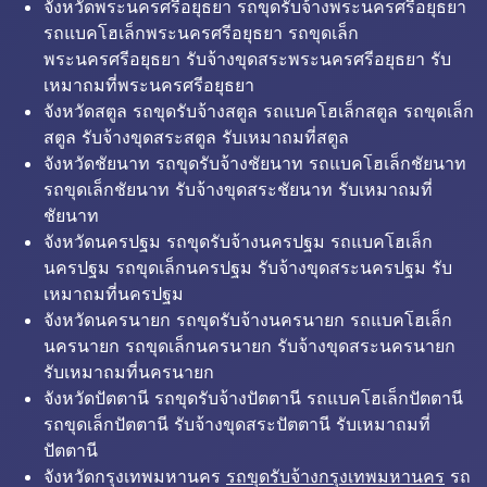
จังหวัดพระนครศรีอยุธยา รถขุดรับจ้างพระนครศรีอยุธยา
รถแบคโฮเล็กพระนครศรีอยุธยา รถขุดเล็ก
พระนครศรีอยุธยา รับจ้างขุดสระพระนครศรีอยุธยา รับ
เหมาถมที่พระนครศรีอยุธยา
จังหวัดสตูล รถขุดรับจ้างสตูล รถแบคโฮเล็กสตูล รถขุดเล็ก
สตูล รับจ้างขุดสระสตูล รับเหมาถมที่สตูล
จังหวัดชัยนาท รถขุดรับจ้างชัยนาท รถแบคโฮเล็กชัยนาท
รถขุดเล็กชัยนาท รับจ้างขุดสระชัยนาท รับเหมาถมที่
ชัยนาท
จังหวัดนครปฐม รถขุดรับจ้างนครปฐม รถแบคโฮเล็ก
นครปฐม รถขุดเล็กนครปฐม รับจ้างขุดสระนครปฐม รับ
เหมาถมที่นครปฐม
จังหวัดนครนายก รถขุดรับจ้างนครนายก รถแบคโฮเล็ก
นครนายก รถขุดเล็กนครนายก รับจ้างขุดสระนครนายก
รับเหมาถมที่นครนายก
จังหวัดปัตตานี รถขุดรับจ้างปัตตานี รถแบคโฮเล็กปัตตานี
รถขุดเล็กปัตตานี รับจ้างขุดสระปัตตานี รับเหมาถมที่
ปัตตานี
จังหวัดกรุงเทพมหานคร
รถขุดรับจ้างกรุงเทพมหานคร
รถ