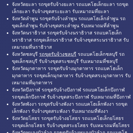
จังหวัดยะลา รถขุดรับจ้างยะลา รถแบคโฮเล็กยะลา รถขุด
เล็กยะลา รับจ้างขุดสระยะลา รับเหมาถมที่ยะลา
จังหวัดลำพูน รถขุดรับจ้างลำพูน รถแบคโฮเล็กลำพูน รถ
ขุดเล็กลำพูน รับจ้างขุดสระลำพูน รับเหมาถมที่ลำพูน
จังหวัดนราธิวาส รถขุดรับจ้างนราธิวาส รถแบคโฮเล็ก
นราธิวาส รถขุดเล็กนราธิวาส รับจ้างขุดสระนราธิวาส รับ
เหมาถมที่นราธิวาส
จังหวัดชลบุรี
รถขุดรับจ้างชลบุรี
รถแบคโฮเล็กชลบุรี รถ
ขุดเล็กชลบุรี รับจ้างขุดสระชลบุรี รับเหมาถมที่ชลบุรี
จังหวัดมุกดาหาร รถขุดรับจ้างมุกดาหาร รถแบคโฮเล็ก
มุกดาหาร รถขุดเล็กมุกดาหาร รับจ้างขุดสระมุกดาหาร รับ
เหมาถมที่มุกดาหาร
จังหวัดบึงกาฬ รถขุดรับจ้างบึงกาฬ รถแบคโฮเล็กบึงกาฬ
รถขุดเล็กบึงกาฬ รับจ้างขุดสระบึงกาฬ รับเหมาถมที่บึงกาฬ
จังหวัดพังงา รถขุดรับจ้างพังงา รถแบคโฮเล็กพังงา รถขุด
เล็กพังงา รับจ้างขุดสระพังงา รับเหมาถมที่พังงา
จังหวัดยโสธร รถขุดรับจ้างยโสธร รถแบคโฮเล็กยโสธร
รถขุดเล็กยโสธร รับจ้างขุดสระยโสธร รับเหมาถมที่ยโสธร
จังหวัดหนองบัวลำภู รถขุดรับจ้างหนองบัวลำภู รถแบคโฮ