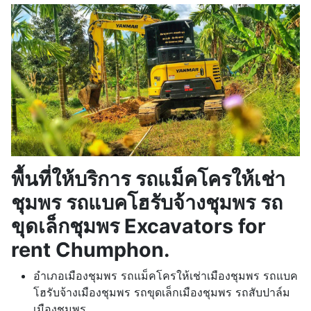
พื้นที่ให้บริการ รถแม็คโครให้เช่า
ชุมพร รถแบคโฮรับจ้างชุมพร รถ
ขุดเล็กชุมพร Excavators for
rent Chumphon.
อำเภอเมืองชุมพร รถแม็คโครให้เช่าเมืองชุมพร รถแบค
โฮรับจ้างเมืองชุมพร รถขุดเล็กเมืองชุมพร รถสับปาล์ม
เมืองชุมพร