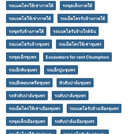
รถแมคโครให้เช่าภาคใต้
รถขุดเล็กภาคใต้
รถแบคโฮให้เช่าภาคใต้
รถแม็คโครรับจ้างภาคใต้
รถขุดรับจ้างภาคใต้
รถแบคโฮรับจ้างใกล้ฉัน
รถแบคโฮรับจ้างชุมพร
รถแม็คโครให้เช่าชุมพร
รถขุดเล็กชุมพร
Excavators for rent Chumphon
รถแย็กหินชุมพร
รถแย็กปูนชุมพร
รถแย๊กคอนกตรีตชุมพร
หัวสับปาล์มชุมพร
รถหัวสับปาล์มชุมพร
รถสับปาล์มชุมพร
รถแม็คโครให้เช่าเมืองชุมพร
รถแบคโฮรับจ้างเมืองชุมพร
รถขุดเล็กเมืองชุมพร
รถสับปาล์มเมืองชุมพร