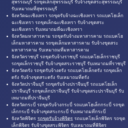
สุพรรณบุรี รถขุดเล็กสุพรรณบุรี รับจ้างขุดสระสุพรรณบุรี
รับเหมาถมที่สุพรรณบุรี
จังหวัดฉะเชิงเทรา รถขุดรับจ้างฉะเชิงเทรา รถแบคโฮเล็ก
ฉะเชิงเทรา รถขุดเล็กฉะเชิงเทรา รับจ้างขุดสระ
ฉะเชิงเทรา รับเหมาถมที่ฉะเชิงเทรา
จังหวัดมหาสารคาม รถขุดรับจ้างมหาสารคาม รถแบคโฮ
เล็กมหาสารคาม รถขุดเล็กมหาสารคาม รับจ้างขุดสระ
มหาสารคาม รับเหมาถมที่มหาสารคาม
จังหวัดราชบุรี รถขุดรับจ้างราชบุรี รถแบคโฮเล็กราชบุรี
รถขุดเล็กราชบุรี รับจ้างขุดสระราชบุรี รับเหมาถมที่ราชบุรี
จังหวัดตรัง รถขุดรับจ้างตรัง รถแบคโฮเล็กตรัง รถขุดเล็ก
ตรัง รับจ้างขุดสระตรัง รับเหมาถมที่ตรัง
จังหวัดปราจีนบุรี รถขุดรับจ้างปราจีนบุรี รถแบคโฮเล็ก
ปราจีนบุรี รถขุดเล็กปราจีนบุรี รับจ้างขุดสระปราจีนบุรี รับ
เหมาถมที่ปราจีนบุรี
จังหวัดกระบี่ รถขุดรับจ้างกระบี่ รถแบคโฮเล็กกระบี่ รถขุด
เล็กกระบี่ รับจ้างขุดสระกระบี่ รับเหมาถมที่กระบี่
จังหวัดพิจิตร
รถขุดรับจ้างพิจิตร
รถแบคโฮเล็กพิจิตร รถขุด
เล็กพิจิตร รับจ้างขุดสระพิจิตร รับเหมาถมที่พิจิตร