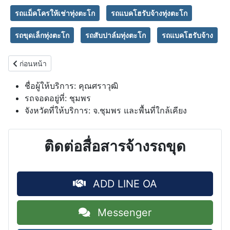
รถแม็คโครให้เช่าทุ่งตะโก
รถแบคโฮรับจ้างทุ่งตะโก
รถขุดเล็กทุ่งตะโก
รถสับปาล์มทุ่งตะโก
รถแบคโฮรับจ้าง
เนื้อหาก่อนหน้า: รถแม็คโครให้เช่าสุราษฎร์ธานี รถแบคโฮรับจ้างสุราษ
ก่อนหน้า
ชื่อผู้ให้บริการ:
คุณศราวุฒิ
รถจอดอยู่ที่:
ชุมพร
จังหวัดที่ให้บริการ:
จ.ชุมพร และพื้นที่ใกล้เคียง
ติดต่อสื่อสารจ้างรถขุด
ADD LINE OA
Messenger