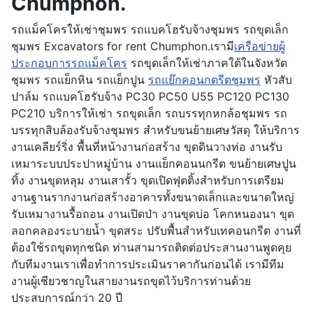
Chumphon.
รถแม็คโครให้เช่าชุมพร รถแบคโฮรับจ้างชุมพร รถขุดเล็ก
ชุมพร Excavators for rent Chumphon.เรามี
เครือข่ายผู้
ประกอบการรถแม็คโคร
รถขุดเล็กให้เช่าภาคใต้ในจังหวัด
ชุมพร รถแย็กหิน รถแย็กปูน
รถแย๊กคอนกตรีตชุมพร
หัวสับ
ปาล์ม รถแบคโฮรับจ้าง PC30 PC50 U55 PC120 PC130
PC210 บริการให้เช่า รถขุดเล็ก รถบรรทุกหกล้อชุมพร รถ
บรรทุกสิบล้องรับจ้างชุมพร สำหรับขนย้ายเศษวัสดุ ให้บริการ
งานเคลียร์ริ่ง พื้นที่หน้างานก่อสร้าง ขุดดินวางท่อ งานรับ
เหมาระบบประปาหมู่บ้าน งานแย็กคอนนกรีต ขนย้ายเศษปูน
ทิ้ง งานขุดหลุม งานเสารั้ว ขุดเปิดฟุตติ้งสำหรับการเตรียม
งานฐานรากงานก่อสร้างอาคารทั้งขนาดเล็กและขนาดใหญ่
รับเหมางานรื้อถอน งานเปิดป่า งานขุดบ่อ โคกหนองนา ขุด
ลอกคลองระบายน้ำ ขุดสระ ปรับพื้นสำหรับเทคอนกรีต งานที่
ต้องใช้รถขุดทุกชนิด ท่านสามารถติดต่อประสานงานพูดคุย
กับทีมงานเราเพื่อทำการประเมินราคากันก่อนได้ เรามีทีม
งานผู้เชียวชาญในสายงานรถขุดไว้บริการท่านด้วย
ประสบการณ์กว่า 20 ปี