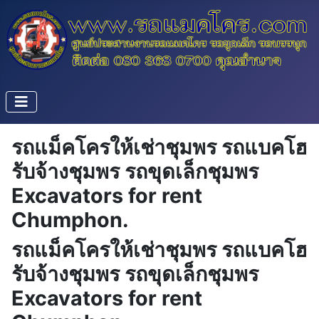
รถแม็คโครให้เช่าชุมพร รถแบคโฮ
รับจ้างชุมพร รถขุดเล็กชุมพร
Excavators for rent
Chumphon.
รถแม็คโครให้เช่าชุมพร รถแบคโฮ
รับจ้างชุมพร รถขุดเล็กชุมพร
Excavators for rent