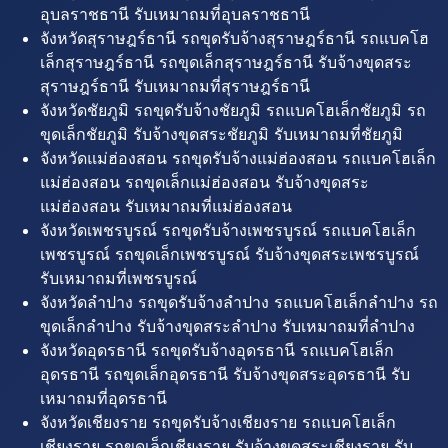
อุบลราชธานี รับเหมาถมที่อุบลราชธานี
จังหวัดสุราษฎร์ธานี รถขุดรับจ้างสุราษฎร์ธานี รถแบคโฮ
เล็กสุราษฎร์ธานี รถขุดเล็กสุราษฎร์ธานี รับจ้างขุดสระ
สุราษฎร์ธานี รับเหมาถมที่สุราษฎร์ธานี
จังหวัดชัยภูมิ รถขุดรับจ้างชัยภูมิ รถแบคโฮเล็กชัยภูมิ รถ
ขุดเล็กชัยภูมิ รับจ้างขุดสระชัยภูมิ รับเหมาถมที่ชัยภูมิ
จังหวัดแม่ฮ่องสอน รถขุดรับจ้างแม่ฮ่องสอน รถแบคโฮเล็ก
แม่ฮ่องสอน รถขุดเล็กแม่ฮ่องสอน รับจ้างขุดสระ
แม่ฮ่องสอน รับเหมาถมที่แม่ฮ่องสอน
จังหวัดเพชรบูรณ์ รถขุดรับจ้างเพชรบูรณ์ รถแบคโฮเล็ก
เพชรบูรณ์ รถขุดเล็กเพชรบูรณ์ รับจ้างขุดสระเพชรบูรณ์
รับเหมาถมที่เพชรบูรณ์
จังหวัดลำปาง รถขุดรับจ้างลำปาง รถแบคโฮเล็กลำปาง รถ
ขุดเล็กลำปาง รับจ้างขุดสระลำปาง รับเหมาถมที่ลำปาง
จังหวัดอุดรธานี รถขุดรับจ้างอุดรธานี รถแบคโฮเล็ก
อุดรธานี รถขุดเล็กอุดรธานี รับจ้างขุดสระอุดรธานี รับ
เหมาถมที่อุดรธานี
จังหวัดเชียงราย รถขุดรับจ้างเชียงราย รถแบคโฮเล็ก
เชียงราย รถขุดเล็กเชียงราย รับจ้างขุดสระเชียงราย รับ