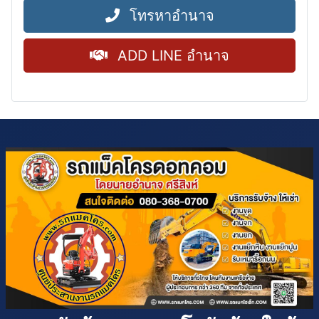
โทรหาอำนาจ
ADD LINE อำนาจ