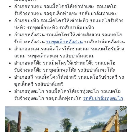
อำเภอท่าแซะ รถแม็คโครให้เช่าท่าแซะ รถแบคโฮ
รับจ้างท่าแซะ รถขุดเล็กท่าแซะ รถสับปาล์มท่าแซะ
อำเภอปะทิว รถแม็คโครให้เช่าปะทิว รถแบคโฮรับจ้าง
ปะทิว รถขุดเล็กปะทิว รถสับปาล์มปะทิว
อำเภอหลังสวน รถแม็คโครให้เช่าหลังสวน รถแบคโฮ
รับจ้างหลังสวน
รถขุดเล็กหลังสวน
รถสับปาล์มหลังสวน
อำเภอละแม รถแม็คโครให้เช่าละแม รถแบคโฮรับจ้าง
ละแม รถขุดเล็กละแม รถสับปาล์มละแม
อำเภอพะโต๊ะ รถแม็คโครให้เช่าพะโต๊ะ รถแบคโฮ
รับจ้างพะโต๊ะ รถขุดเล็กพะโต๊ะ รถสับปาล์มพะโต๊ะ
อำเภอสวี รถแม็คโครให้เช่าสวี รถแบคโฮรับจ้างสวี รถ
ขุดเล็กสวี รถสับปาล์มสวี
อำเภอทุ่งตะโก รถแม็คโครให้เช่าทุ่งตะโก รถแบคโฮ
รับจ้างทุ่งตะโก รถขุดเล็กทุ่งตะโก
รถสับปาล์มทุ่งตะโก