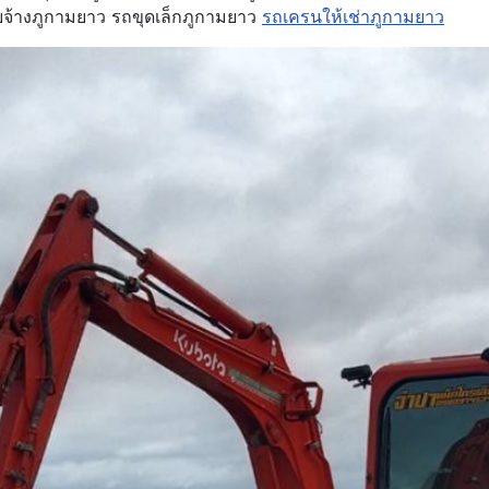
จ้างภูกามยาว รถขุดเล็กภูกามยาว
รถเครนให้เช่าภูกามยาว