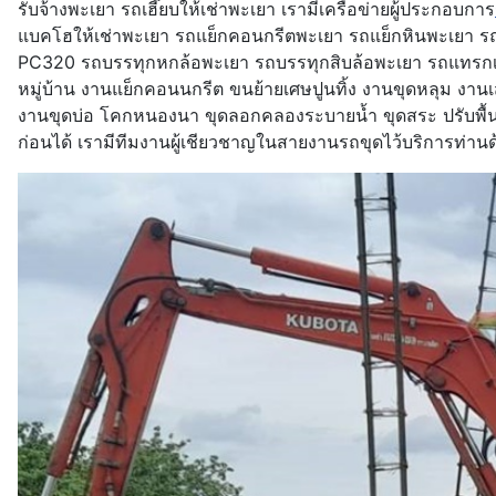
รับจ้างพะเยา รถเฮี๊ยบให้เช่าพะเยา เรามีเครือข่ายผู้ประกอบการ
แบคโฮให้เช่าพะเยา รถแย็กคอนกรีตพะเยา รถแย็กหินพะเยา
PC320 รถบรรทุกหกล้อพะเยา รถบรรทุกสิบล้อพะเยา รถแทรกเตอร์
หมู่บ้าน งานแย็กคอนนกรีต ขนย้ายเศษปูนทิ้ง งานขุดหลุม งาน
งานขุดบ่อ โคกหนองนา ขุดลอกคลองระบายน้ำ ขุดสระ ปรับพื้น
ก่อนได้ เรามีทีมงานผู้เชียวชาญในสายงานรถขุดไว้บริการท่าน