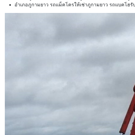
อำเภอภูกามยาว รถแม็คโครให้เช่าภูกามยาว รถแบคโฮรับ