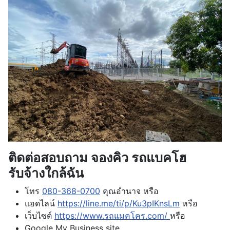
ติดต่อสอบถาม จองคิว รถแบคโฮ
รับจ้างใกล้ฉัน
โทร
080-368-0700
คุณอำนาจ หรือ
แอดไลน์
https://line.me/ti/p/Ku3pIKnsLm
หรือ
เว็บไซต์
https://www.รถแมคโคร.com/
หรือ
Google My Business site