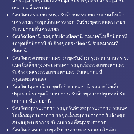
นครปฐม รถขุดเล็กนครปฐม รับจ้างขุดสระนครปฐม รับ
เหมาถมที่นครปฐม
จังหวัดนครนายก รถขุดรับจ้างนครนายก รถแบคโฮเล็ก
นครนายก รถขุดเล็กนครนายก รับจ้างขุดสระนครนายก
รับเหมาถมที่นครนายก
จังหวัดปัตตานี รถขุดรับจ้างปัตตานี รถแบคโฮเล็กปัตตานี
รถขุดเล็กปัตตานี รับจ้างขุดสระปัตตานี รับเหมาถมที่
ปัตตานี
จังหวัดกรุงเทพมหานคร
รถขุดรับจ้างกรุงเทพมหานคร
รถ
แบคโฮเล็กกรุงเทพมหานคร รถขุดเล็กกรุงเทพมหานคร
รับจ้างขุดสระกรุงเทพมหานคร รับเหมาถมที่
กรุงเทพมหานคร
จังหวัดปทุมธานี รถขุดรับจ้างปทุมธานี รถแบคโฮเล็ก
ปทุมธานี รถขุดเล็กปทุมธานี รับจ้างขุดสระปทุมธานี รับ
เหมาถมที่ปทุมธานี
จังหวัดสมุทรปราการ รถขุดรับจ้างสมุทรปราการ รถแบค
โฮเล็กสมุทรปราการ รถขุดเล็กสมุทรปราการ รับจ้างขุด
สระสมุทรปราการ รับเหมาถมที่สมุทรปราการ
จังหวัดอ่างทอง รถขุดรับจ้างอ่างทอง รถแบคโฮเล็ก