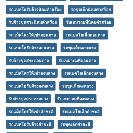
รถแบคโฮรับจ้างนิคมคำสร้อย
รถขุดเล็กนิคมคำสร้อย
รับจ้างขุดสระนิคมคำสร้อย
รับเหมาถมที่นิคมคำสร้อย
รถแม็คโครให้เช่าดอนตาล
รถแบคโฮเล็กดอนตาล
รถแบคโฮรับจ้างดอนตาล
รถขุดเล็กดอนตาล
รับจ้างขุดสระดอนตาล
รับเหมาถมที่ดอนตาล
รถแม็คโครให้เช่าดงหลวง
รถแบคโฮเล็กดงหลวง
รถแบคโฮรับจ้างดงหลวง
รถขุดเล็กดงหลวง
รับจ้างขุดสระดงหลวง
รับเหมาถมที่ดงหลวง
รถแม็คโครให้เช่าคำชะอี
รถแบคโฮเล็กคำชะอี
รถแบคโฮรับจ้างคำชะอี
รถขุดเล็กคำชะอี