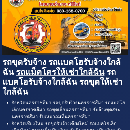
รถขุดรับจ้าง รถแบคโฮรับจ้างใกล้
ฉัน
รถแม็คโครให้เช่าใกล้ฉัน
รถ
แบคโฮรับจ้างใกล้ฉัน รถขุดให้เช่า
ใกล้ฉัน
จังหวัดนครราชสีมา รถขุดรับจ้างนครราชสีมา รถแบคโฮ
เล็กนครราชสีมา รถขุดเล็กนครราชสีมา รับจ้างขุดสระ
นครราชสีมา รับเหมาถมที่นครราชสีมา
จังหวัดเชียงใหม่ รถขุดรับจ้างเชียงใหม่ รถแบคโฮเล็ก