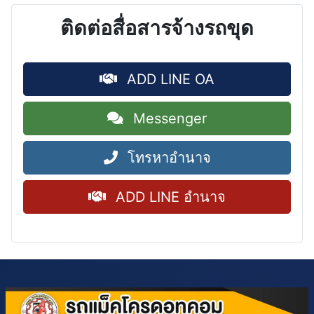
ติดต่อสื่อสารจ้างรถขุด
ADD LINE OA
Messenger
โทรหาอำนาจ
ADD LINE อำนาจ