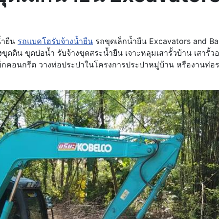
้ำยืน
รถแบคโฮรับจ้างน้ำยืน
รถขุดเล็กน้ำยืน Excavators and B
ดดิน ขุดบ่อน้ำ รับจ้างขุดสระน้ำยืน เจาะหลุมเสารั้วบ้าน เสารั้
 แย็กคอนกรีต วางท่อประปาในโครงการประปาหมู่บ้าน หรืองานท่อ