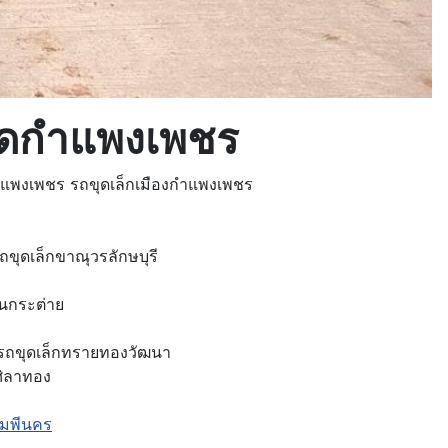
วัดกำแพงเพชร
แพงเพชร รถขุดเล็กเมืองกำแพงเพชร
ขุดเล็กขาณุวรลักษบุรี
นกระต่าย
รถขุดเล็กทรายทองวัฒนา
ศิลาทอง
ัมพีนคร